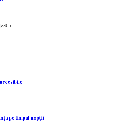
joră la
 accesibile
nța pe timpul nopții