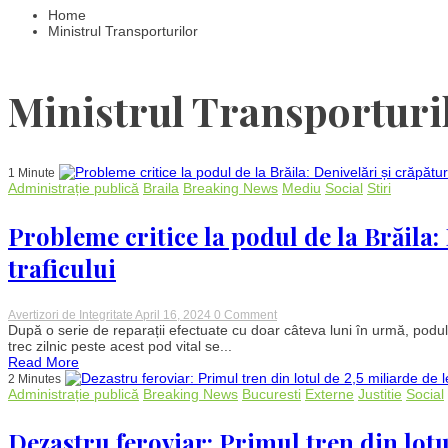
Home
Ministrul Transporturilor
Ministrul Transporturi
1 Minute
Administrație publică
Braila
Breaking News
Mediu
Social
Stiri
Probleme critice la podul de la Brăila:
traficului
on
Avertizori de Integritate
April 16, 2024
0 Comment
Probleme
După o serie de reparații efectuate cu doar câteva luni în urmă, podu
critice
trec zilnic peste acest pod vital se...
la
Read More
podul
2 Minutes
de
Administrație publică
Breaking News
Bucuresti
Externe
Justitie
Social
la
Brăila:
Denivelări
Dezastru feroviar: Primul tren din lotul
și