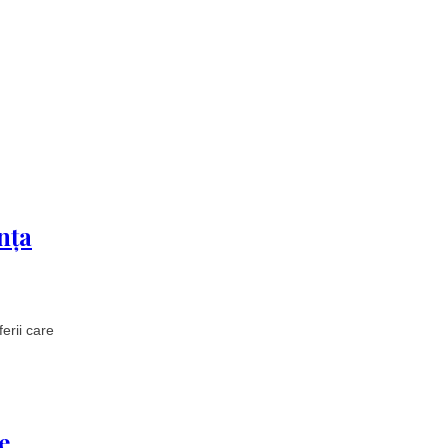
nța
erii care
e