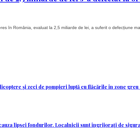
teres în România, evaluat la 2,5 miliarde de lei, a suferit o defecțiune ma
licoptere și zeci de pompieri luptă cu flăcările în zone greu
auza lipsei fondurilor. Localnicii sunt îngrijorați de sigura