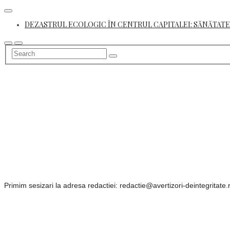
Skip
to
DEZASTRUL ECOLOGIC ÎN CENTRUL CAPITALEI: SĂNĂTATE
content
Primim sesizari la adresa redactiei: redactie@avertizori-deintegritate.