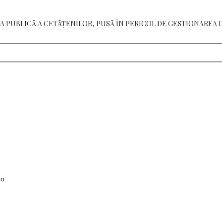
A PUBLICĂ A CETĂȚENILOR, PUSĂ ÎN PERICOL DE GESTIONAREA 
ro