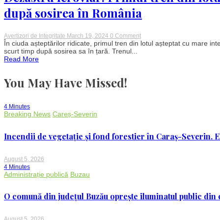
crăpături
după sosirea în România
amenință
siguranța
traficului
on
Avertizori de Integritate
March 19, 2024
0 Comment
Dezastru
În ciuda așteptărilor ridicate, primul tren din lotul așteptat cu mare in
feroviar:
scurt timp după sosirea sa în țară. Trenul...
Primul
Read More
tren
din
lotul
You May Have Missed!
de
2,5
miliarde
de
4 Minutes
lei
Breaking News
Careș-Severin
s-
a
defectat
Incendii de vegetație și fond forestier în Caraș-Severin. E
la
ore
după
August 5, 2026
sosirea
în
4 Minutes
România
Administrație publică
Buzau
O comună din județul Buzău oprește iluminatul public din c
August 5, 2026