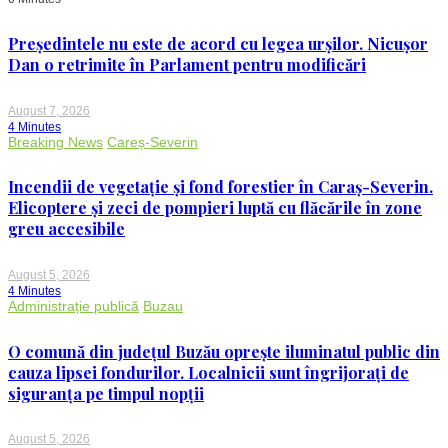
Președintele nu este de acord cu legea urșilor. Nicușor
Dan o retrimite în Parlament pentru modificări
August 7, 2026
4 Minutes
Breaking News
Careș-Severin
Incendii de vegetație și fond forestier în Caraș-Severin.
Elicoptere și zeci de pompieri luptă cu flăcările în zone
greu accesibile
August 5, 2026
4 Minutes
Administrație publică
Buzau
O comună din județul Buzău oprește iluminatul public din
cauza lipsei fondurilor. Localnicii sunt îngrijorați de
siguranța pe timpul nopții
August 5, 2026