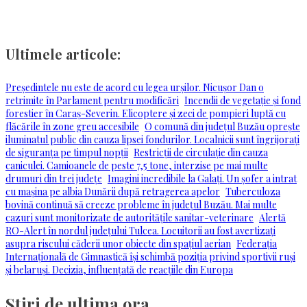
Ultimele articole:
Președintele nu este de acord cu legea urșilor. Nicușor Dan o
retrimite în Parlament pentru modificări
Incendii de vegetație și fond
forestier în Caraș-Severin. Elicoptere și zeci de pompieri luptă cu
flăcările în zone greu accesibile
O comună din județul Buzău oprește
iluminatul public din cauza lipsei fondurilor. Localnicii sunt îngrijorați
de siguranța pe timpul nopții
Restricții de circulație din cauza
caniculei. Camioanele de peste 7,5 tone, interzise pe mai multe
drumuri din trei județe
Imagini incredibile la Galați. Un șofer a intrat
cu mașina pe albia Dunării după retragerea apelor
Tuberculoza
bovină continuă să creeze probleme în județul Buzău. Mai multe
cazuri sunt monitorizate de autoritățile sanitar-veterinare
Alertă
RO-Alert în nordul județului Tulcea. Locuitorii au fost avertizați
asupra riscului căderii unor obiecte din spațiul aerian
Federația
Internațională de Gimnastică își schimbă poziția privind sportivii ruși
și belaruși. Decizia, influențată de reacțiile din Europa
Stiri de ultima ora