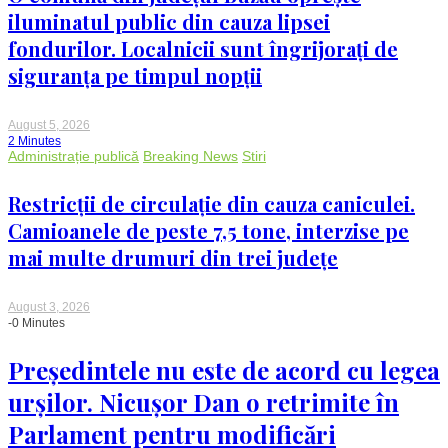
iluminatul public din cauza lipsei
fondurilor. Localnicii sunt îngrijorați de
siguranța pe timpul nopții
August 5, 2026
2 Minutes
Administrație publică
Breaking News
Stiri
Restricții de circulație din cauza caniculei.
Camioanele de peste 7,5 tone, interzise pe
mai multe drumuri din trei județe
August 3, 2026
-0 Minutes
Președintele nu este de acord cu legea
urșilor. Nicușor Dan o retrimite în
Parlament pentru modificări