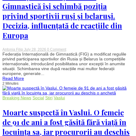
unor
Gimnastică își schimbă poziția
obiecte
din
privind sportivii ruși și belaruși.
spațiul
aerian
Decizia, influențată de reacțiile din
Europa
on
Antonia Filip
July 28, 2026
0 Comment
Federația
Federația Internațională de Gimnastică (FIG) a modificat regulile
Internațională
privind participarea sportivilor din Rusia și Belarus la competițiile
de
internaționale, introducând posibilitatea unor excepții în anumite
Gimnastică
situații. Schimbarea vine după reacțiile mai multor federații
își
europene, generate...
schimbă
Read More
poziția
privind
2 Minutes
sportivii
ruși
și
Breaking News
Social
Stiri
Vaslui
belaruși.
Decizia,
influențată
Moarte suspectă în Vaslui. O femeie
de
reacțiile
de 91 de ani a fost găsită fără viață în
din
Europa
locuința sa, iar procurorii au deschis