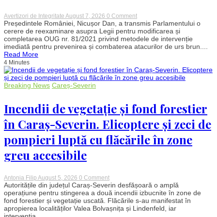
on
Avertizori de Integritate
August 7, 2026
0 Comment
Președintele
Președintele României, Nicușor Dan, a transmis Parlamentului o
nu
cerere de reexaminare asupra Legii pentru modificarea și
este
completarea OUG nr. 81/2021 privind metodele de intervenție
de
imediată pentru prevenirea și combaterea atacurilor de urs brun....
acord
Read More
cu
4 Minutes
legea
urșilor.
Nicușor
Dan
Breaking News
Careș-Severin
o
retrimite
în
Incendii de vegetație și fond forestier
Parlament
pentru
în Caraș-Severin. Elicoptere și zeci de
modificări
pompieri luptă cu flăcările în zone
greu accesibile
on
Antonia Filip
August 5, 2026
0 Comment
Incendii
Autoritățile din județul Caraș-Severin desfășoară o amplă
de
operațiune pentru stingerea a două incendii izbucnite în zone de
vegetație
fond forestier și vegetație uscată. Flăcările s-au manifestat în
și
apropierea localităților Valea Bolvașnița și Lindenfeld, iar
fond
intervenția...