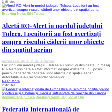
3 Minutes
în
județul
Buzău.
Mai
Breaking News
Stiri
Tulcea
multe
cazuri
sunt
Alertă RO-Alert în nordul județului
monitorizate
de
Tulcea. Locuitorii au fost avertizați
autoritățile
sanitar-
asupra riscului căderii unor obiecte
veterinare
din spațiul aerian
on
Antonia Filip
July 30, 2026
0 Comment
Alertă
Locuitorii din nordul județului Tulcea au primit joi dimineață un mesaj
RO-
RO-Alert prin care au fost informați despre existența unui posibil
Alert
pericol generat de căderea unor obiecte din spațiul aerian.
în
Autoritățile le-au recomandat oamenilor...
nordul
Read More
județului
2 Minutes
Tulcea.
Locuitorii
au
fost
Administrație publică
Breaking News
Cluj
Social
Stiri
avertizați
asupra
riscului
Federația Internațională de
căderii