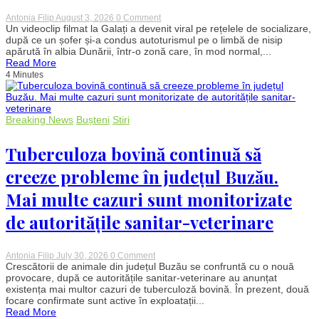
on
Antonia Filip
August 3, 2026
0 Comment
Imagini
Un videoclip filmat la Galați a devenit viral pe rețelele de socializare,
incredibile
după ce un șofer și-a condus autoturismul pe o limbă de nisip
la
apărută în albia Dunării, într-o zonă care, în mod normal,...
Galați.
Read More
Un
4 Minutes
șofer
a
intrat
cu
mașina
Breaking News
Bușteni
Stiri
pe
albia
Dunării
Tuberculoza bovină continuă să
după
retragerea
creeze probleme în județul Buzău.
apelor
Mai multe cazuri sunt monitorizate
de autoritățile sanitar-veterinare
on
Antonia Filip
July 30, 2026
0 Comment
Tuberculoza
Crescătorii de animale din județul Buzău se confruntă cu o nouă
bovină
provocare, după ce autoritățile sanitar-veterinare au anunțat
continuă
existența mai multor cazuri de tuberculoză bovină. În prezent, două
să
focare confirmate sunt active în exploatații...
creeze
Read More
probleme