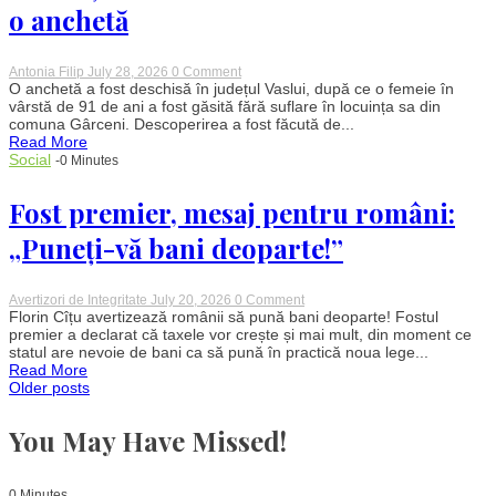
o anchetă
on
Antonia Filip
July 28, 2026
0 Comment
Moarte
O anchetă a fost deschisă în județul Vaslui, după ce o femeie în
suspectă
vârstă de 91 de ani a fost găsită fără suflare în locuința sa din
în
comuna Gârceni. Descoperirea a fost făcută de...
Vaslui.
Read More
O
Social
-0 Minutes
femeie
de
91
Fost premier, mesaj pentru români:
de
ani
„Puneți-vă bani deoparte!”
a
fost
găsită
fără
on
Avertizori de Integritate
July 20, 2026
0 Comment
viață
Fost
Florin Cîțu avertizează românii să pună bani deoparte! Fostul
în
premier,
premier a declarat că taxele vor crește și mai mult, din moment ce
locuința
mesaj
sa,
statul are nevoie de bani ca să pună în practică noua lege...
pentru
iar
Read More
români:
procurorii
Posts
Older posts
„Puneți-
au
vă
deschis
bani
o
You May Have Missed!
navigation
deoparte!”
anchetă
0 Minutes