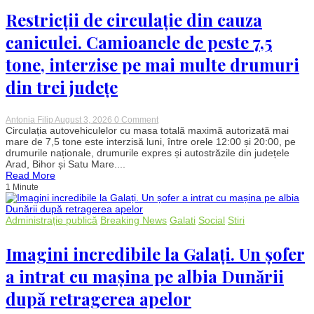
fondurilor.
Localnicii
Restricții de circulație din cauza
sunt
îngrijorați
caniculei. Camioanele de peste 7,5
de
siguranța
tone, interzise pe mai multe drumuri
pe
timpul
din trei județe
nopții
on
Antonia Filip
August 3, 2026
0 Comment
Restricții
Circulația autovehiculelor cu masa totală maximă autorizată mai
de
mare de 7,5 tone este interzisă luni, între orele 12:00 și 20:00, pe
circulație
drumurile naționale, drumurile expres și autostrăzile din județele
din
Arad, Bihor și Satu Mare....
cauza
Read More
caniculei.
1 Minute
Camioanele
de
peste
7,5
Administrație publică
Breaking News
Galati
Social
Stiri
tone,
interzise
pe
Imagini incredibile la Galați. Un șofer
mai
multe
a intrat cu mașina pe albia Dunării
drumuri
din
după retragerea apelor
trei
județe