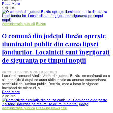
forestier
Read More
în
Caraș-
4 Minutes
Severin.
Elicoptere
și
zeci
Administrație publică
Buzau
de
pompieri
luptă
O comună din județul Buzău oprește
cu
flăcările
iluminatul public din cauza lipsei
în
zone
fondurilor. Localnicii sunt îngrijorați
greu
accesibile
de siguranța pe timpul nopții
on
Antonia Filip
August 5, 2026
0 Comment
O
Locuitorii comunei Vintilă Vodă, din județul Buzău, se confruntă cu o
comună
situație dificilă după ce autoritățile locale au anunțat suspendarea
din
serviciului de iluminat public. Decizia, care a intrat în vigoare
județul
începând de miercuri, a...
Buzău
Read More
oprește
2 Minutes
iluminatul
public
din
cauza
Administrație publică
Breaking News
Stiri
lipsei