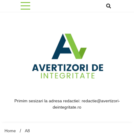
Skip
to
content
Primim sesizari la adresa redactiei: redactie@avertizori-
deintegritate.ro
Home
A8