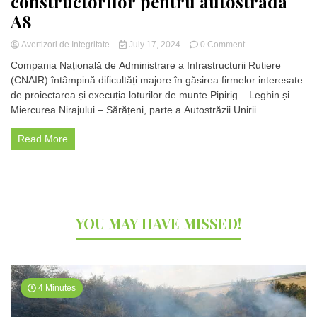
constructorilor pentru autostrada
A8
on
Avertizori de Integritate
July 17, 2024
0 Comment
Proiect
Compania Națională de Administrare a Infrastructurii Rutiere
de
(CNAIR) întâmpină dificultăți majore în găsirea firmelor interesate
4
de proiectarea și execuția loturilor de munte Pipirig – Leghin și
miliarde
de
Miercurea Nirajului – Sărățeni, parte a Autostrăzii Unirii...
euro
:
Read More
CNAIR
în
căutarea
disperată
a
constructorilor
YOU MAY HAVE MISSED!
pentru
autostrada
A8
4 Minutes