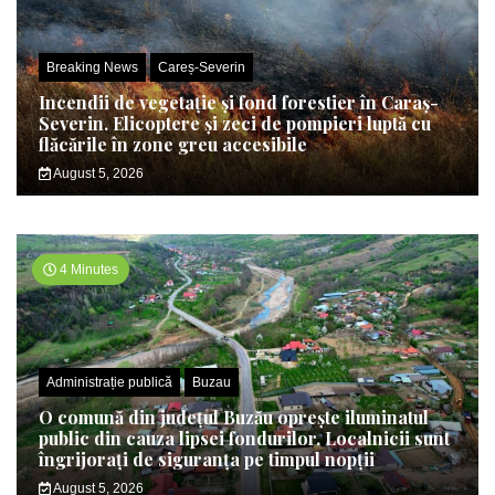
Breaking News
Careș-Severin
Incendii de vegetație și fond forestier în Caraș-
Severin. Elicoptere și zeci de pompieri luptă cu
flăcările în zone greu accesibile
August 5, 2026
4 Minutes
Administrație publică
Buzau
O comună din județul Buzău oprește iluminatul
public din cauza lipsei fondurilor. Localnicii sunt
îngrijorați de siguranța pe timpul nopții
August 5, 2026