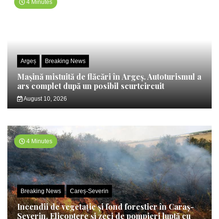
4 Minutes
Argeș
Breaking News
Mașină mistuită de flăcări în Argeș. Autoturismul a
ars complet după un posibil scurtcircuit
August 10, 2026
4 Minutes
Breaking News
Careș-Severin
Incendii de vegetație și fond forestier în Caraș-
Severin. Elicoptere și zeci de pompieri luptă cu