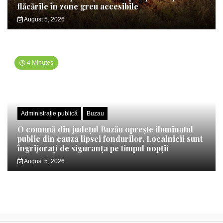
flăcările în zone greu accesibile
August 5, 2026
4 Minutes
Administrație publică
Buzau
O comună din județul Buzău oprește iluminatul
public din cauza lipsei fondurilor. Localnicii sunt
îngrijorați de siguranța pe timpul nopții
August 5, 2026