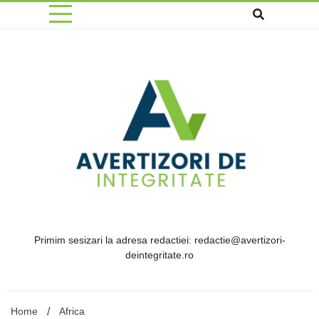
Skip
to
content
Primim sesizari la adresa redactiei: redactie@avertizori-
deintegritate.ro
Home
Africa