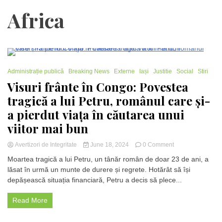
Africa
3 Minutes
Administrație publică
Breaking News
Externe
Iași
Justitie
Social
Stiri
Visuri frânte în Congo: Povestea
tragică a lui Petru, românul care și-
a pierdut viața în căutarea unui
viitor mai bun
on
Avertizori de Integritate
June 18, 2024
0 Comment
Visuri
Moartea tragică a lui Petru, un tânăr român de doar 23 de ani, a
frânte
lăsat în urmă un munte de durere și regrete. Hotărât să își
în
depășească situația financiară, Petru a decis să plece...
Congo:
Povestea
tragică
Read More
a
lui