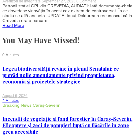
on
Avertizori de Integritate
September 27, 2023
0 Comment
Patronii
Patronii stației GPL din CREVEDIA, AUDIAȚI: Iată documente-cheie
stației
ce dovedesc vinovăția în acest caz extrem de controversat. În ce
GPL
stadiu se află ancheta: UPDATE: Ionuț Doldurea a recunoscut că la
din
Crevedia era o parcare...
CREVEDIA,
Read More
AUDIAȚI:
Documente-
cheie
You May Have Missed!
care
dovedesc
vinovăția
0 Minutes
Legea biodiversității revine în plenul Senatului: ce
prevăd noile amendamente privind proprietatea,
economia și proiectele strategice
August 6, 2026
4 Minutes
Breaking News
Careș-Severin
Incendii de vegetație și fond forestier în Caraș-Severin.
Elicoptere și zeci de pompieri luptă cu flăcările în zone
greu accesibile