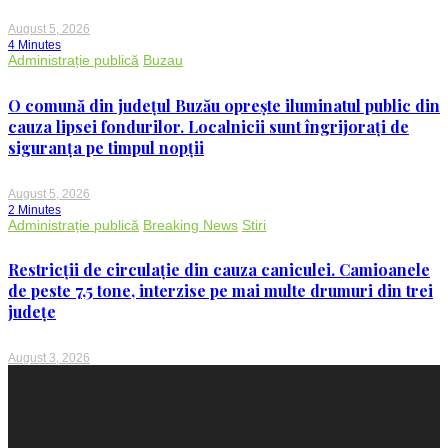
August 5, 2026
4 Minutes
Administrație publică
Buzau
O comună din județul Buzău oprește iluminatul public din
cauza lipsei fondurilor. Localnicii sunt îngrijorați de
siguranța pe timpul nopții
August 5, 2026
2 Minutes
Administrație publică
Breaking News
Stiri
Restricții de circulație din cauza caniculei. Camioanele
de peste 7,5 tone, interzise pe mai multe drumuri din trei
județe
August 3, 2026
Proudly powered by WordPress
|
Theme: Voice Maganews by
WalkerWP
.