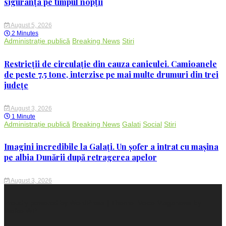
siguranța pe timpul nopții
August 5, 2026
2 Minutes
Administrație publică
Breaking News
Stiri
Restricții de circulație din cauza caniculei. Camioanele
de peste 7,5 tone, interzise pe mai multe drumuri din trei
județe
August 3, 2026
1 Minute
Administrație publică
Breaking News
Galati
Social
Stiri
Imagini incredibile la Galați. Un șofer a intrat cu mașina
pe albia Dunării după retragerea apelor
August 3, 2026
Proudly powered by WordPress
|
Theme: Voice Maganews by
WalkerWP
.