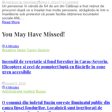
on
Avertizori de Integritate
April 5, 2024
0 Comment
Pensionarul
Un pensionar în vârstă de 64 de ani din Călărași a fost reținut de
escroc
procurori după ce a înșelat mai multe persoane, atrăgându-le într-o
din
înșelătorie sub pretextul că poate facilita obținerea locuințelor
Călărași,
sociale ANL....
prins
Read More
de
procurori:
Înșelăciune
You May Have Missed!
cu
promisiuni
de
locuințe
4 Minutes
sociale
Breaking News
Careș-Severin
ANL
Incendii de vegetație și fond forestier în Caraș-Severin.
Elicoptere și zeci de pompieri luptă cu flăcările în zone
greu accesibile
August 5, 2026
4 Minutes
Administrație publică
Buzau
O comună din județul Buzău oprește iluminatul public din
cauza lipsei fondurilor. Localnicii sunt îngrijorați de