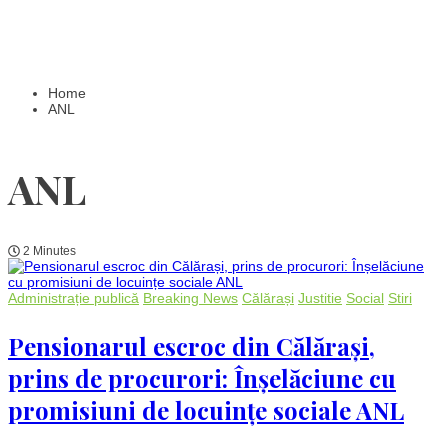
Home
ANL
ANL
2 Minutes
Administrație publică
Breaking News
Călărași
Justitie
Social
Stiri
Pensionarul escroc din Călărași,
prins de procurori: Înșelăciune cu
promisiuni de locuințe sociale ANL