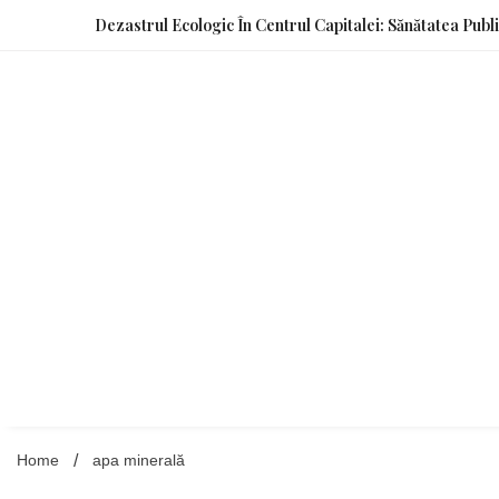
Skip
Dezastrul Ecologic În Centrul Capitalei: Sănătatea Publ
to
content
Home
apa minerală