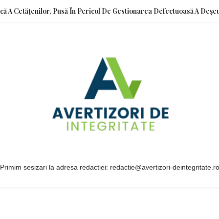
ică A Cetățenilor, Pusă În Pericol De Gestionarea Defectuoasă A Deșeu
Primim sesizari la adresa redactiei: redactie@avertizori-deintegritate.r