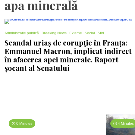
apa minerală
1 Minute
Administrație publică
Breaking News
Externe
Social
Stiri
Scandal uriaș de corupție în Franța:
Emmanuel Macron, implicat indirect
în afacerea apei minerale. Raport
șocant al Senatului
0 Minutes
4 Minutes