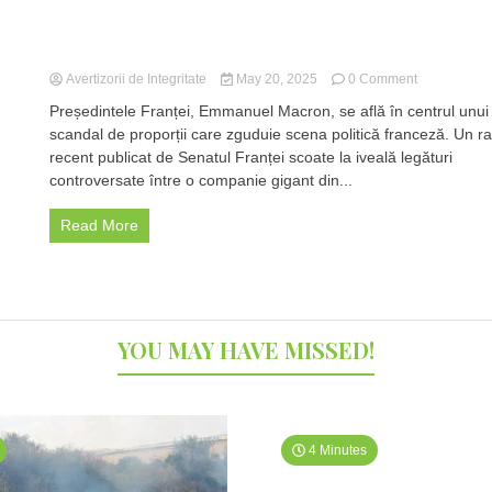
Avertizorii de Integritate
May 20, 2025
0 Comment
on
Scandal
Președintele Franței, Emmanuel Macron, se află în centrul unui
uriaș
scandal de proporții care zguduie scena politică franceză. Un ra
de
recent publicat de Senatul Franței scoate la iveală legături
corupție
în
controversate între o companie gigant din...
Franța:
Emmanuel
Read More
Macron,
implicat
indirect
în
afacerea
apei
YOU MAY HAVE MISSED!
minerale.
Raport
șocant
al
Senatului
4 Minutes