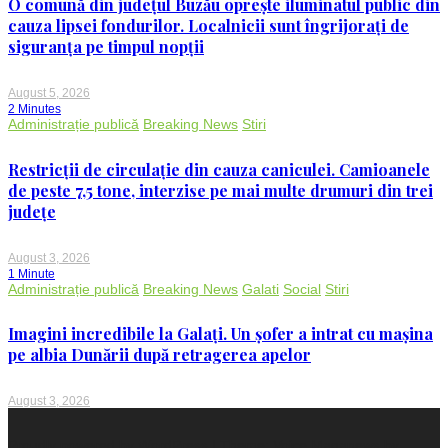
O comună din județul Buzău oprește iluminatul public din
cauza lipsei fondurilor. Localnicii sunt îngrijorați de
siguranța pe timpul nopții
August 5, 2026
2 Minutes
Administrație publică
Breaking News
Stiri
Restricții de circulație din cauza caniculei. Camioanele
de peste 7,5 tone, interzise pe mai multe drumuri din trei
județe
August 3, 2026
1 Minute
Administrație publică
Breaking News
Galati
Social
Stiri
Imagini incredibile la Galați. Un șofer a intrat cu mașina
pe albia Dunării după retragerea apelor
August 3, 2026
Proudly powered by WordPress
|
Theme: Voice Maganews by