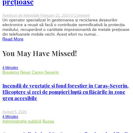
prețioase
on
Avertizori de Integritate
February 21, 2024
0 Comment
Reciclarea
Un operator specializat în gestionarea și reciclarea deșeurilor
telefoanelor
electronice a reușit să facă o contribuție semnificativă la protecția
mobile:
mediului, recuperând o cantitate impresionantă de metale prețioase
O
din telefoanele mobile vechi. Acest efort nu numai...
contribuție
Read More
esențială
la
protejarea
You May Have Missed!
mediului
și
recuperarea
metalelor
4 Minutes
prețioase
Breaking News
Careș-Severin
Incendii de vegetație și fond forestier în Caraș-Severin.
Elicoptere și zeci de pompieri luptă cu flăcările în zone
greu accesibile
August 5, 2026
4 Minutes
Administrație publică
Buzau