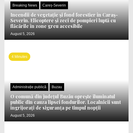
Breaking News
Careș-Severin
Incendii de vegetație și fond forestier în Caraș-
Severin. Elicoptere și zeci de pompieri luptă cu
flăcările în zone greu accesibile
August 5, 2026
4 Minutes
Administrație publică
Buzau
O comună din județul Buzău oprește iluminatul
public din cauza lipsei fondurilor. Localnicii sunt
îngrijorați de siguranța pe timpul nopții
August 5, 2026