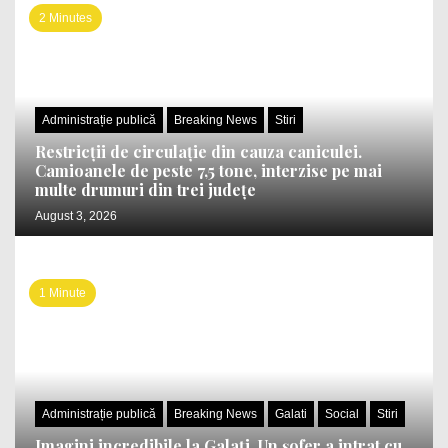
2 Minutes
Administrație publică
Breaking News
Stiri
Restricții de circulație din cauza caniculei.
Camioanele de peste 7,5 tone, interzise pe mai
multe drumuri din trei județe
August 3, 2026
1 Minute
Administrație publică
Breaking News
Galati
Social
Stiri
Imagini incredibile la Galați. Un șofer a intrat cu