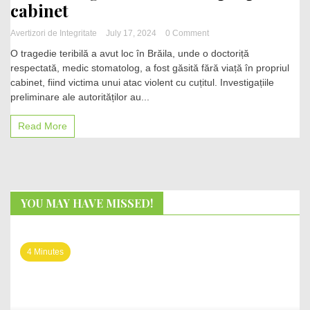
cabinet
on
Avertizori de Integritate
July 17, 2024
0 Comment
Tragedie
O tragedie teribilă a avut loc în Brăila, unde o doctoriță
șocantă
respectată, medic stomatolog, a fost găsită fără viață în propriul
în
cabinet, fiind victima unui atac violent cu cuțitul. Investigațiile
Brăila:
Medic
preliminare ale autorităților au...
stomatolog,
ucis
Read More
brutal
în
propriul
cabinet
YOU MAY HAVE MISSED!
4 Minutes