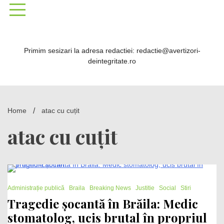
Skip
to
content
Primim sesizari la adresa redactiei: redactie@avertizori-
deintegritate.ro
Home
atac cu cuțit
atac cu cuțit
2 Minutes
Administrație publică
Braila
Breaking News
Justitie
Social
Stiri
Tragedie șocantă în Brăila: Medic
stomatolog, ucis brutal în propriul