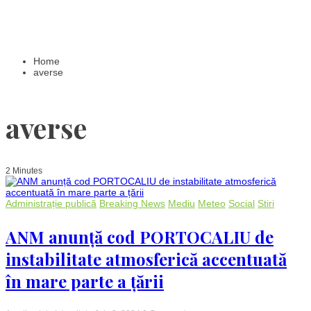
Home
averse
averse
2 Minutes
Administrație publică
Breaking News
Mediu
Meteo
Social
Stiri
ANM anunță cod PORTOCALIU de
instabilitate atmosferică accentuată
în mare parte a țării