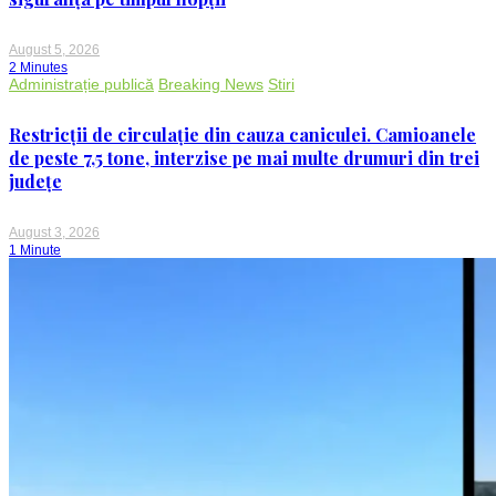
August 5, 2026
2 Minutes
Administrație publică
Breaking News
Stiri
Restricții de circulație din cauza caniculei. Camioanele
de peste 7,5 tone, interzise pe mai multe drumuri din trei
județe
August 3, 2026
1 Minute