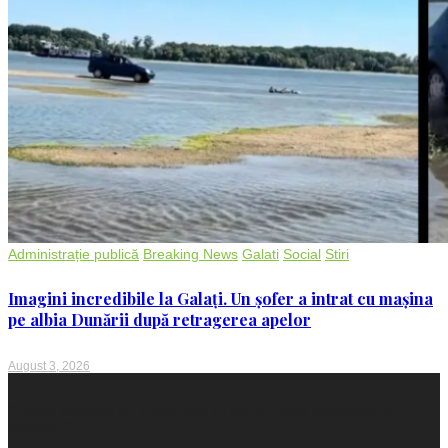
Administrație publică
Breaking News
Galati
Social
Stiri
Imagini incredibile la Galați. Un șofer a intrat cu mașina
pe albia Dunării după retragerea apelor
August 3, 2026
Proudly powered by WordPress
|
Theme: Voice Maganews by
WalkerWP
.