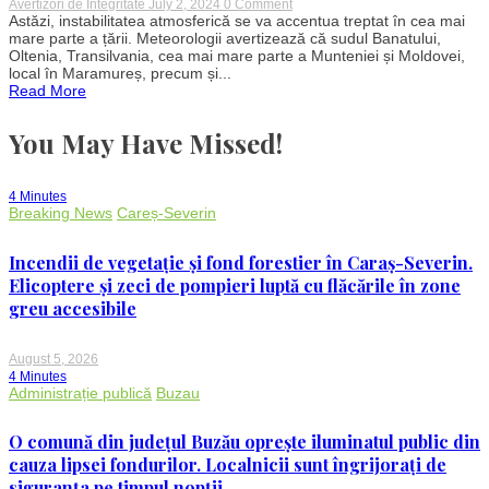
on
Avertizori de Integritate
July 2, 2024
0 Comment
ANM
Astăzi, instabilitatea atmosferică se va accentua treptat în cea mai
anunță
mare parte a țării. Meteorologii avertizează că sudul Banatului,
cod
Oltenia, Transilvania, cea mai mare parte a Munteniei și Moldovei,
PORTOCALIU
local în Maramureș, precum și...
de
Read More
instabilitate
atmosferică
accentuată
You May Have Missed!
în
mare
parte
a
4 Minutes
țării
Breaking News
Careș-Severin
Incendii de vegetație și fond forestier în Caraș-Severin.
Elicoptere și zeci de pompieri luptă cu flăcările în zone
greu accesibile
August 5, 2026
4 Minutes
Administrație publică
Buzau
O comună din județul Buzău oprește iluminatul public din
cauza lipsei fondurilor. Localnicii sunt îngrijorați de
siguranța pe timpul nopții