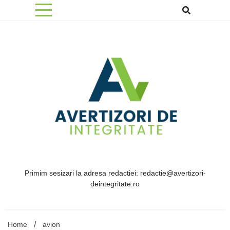
Skip
to
content
Primim sesizari la adresa redactiei: redactie@avertizori-
deintegritate.ro
Home
avion