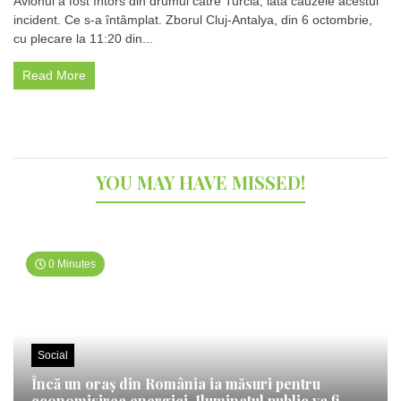
Avionul a fost întors din drumul către Turcia, iată cauzele acestui
aeronavă
incident. Ce s-a întâmplat. Zborul Cluj-Antalya, din 6 octombrie,
plină
cu
cu plecare la 11:20 din...
pasageri,
aterizare
Read More
de
urgență
YOU MAY HAVE MISSED!
0 Minutes
Social
Încă un oraș din România ia măsuri pentru
economisirea energiei. Iluminatul public va fi