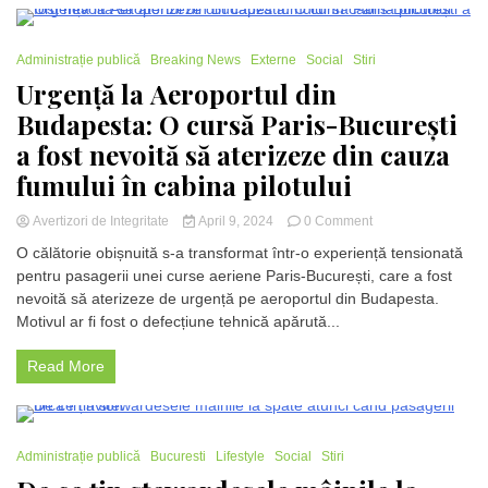
de
bord
rănite
2 Minutes
ușor
Administrație publică
Breaking News
Externe
Social
Stiri
Urgență la Aeroportul din
Budapesta: O cursă Paris-București
a fost nevoită să aterizeze din cauza
fumului în cabina pilotului
on
Avertizori de Integritate
April 9, 2024
0 Comment
Urgență
O călătorie obișnuită s-a transformat într-o experiență tensionată
la
pentru pasagerii unei curse aeriene Paris-București, care a fost
Aeroportul
nevoită să aterizeze de urgență pe aeroportul din Budapesta.
din
Budapesta:
Motivul ar fi fost o defecțiune tehnică apărută...
O
cursă
Read More
Paris-
București
a
fost
1 Minute
nevoită
Administrație publică
Bucuresti
Lifestyle
Social
Stiri
să