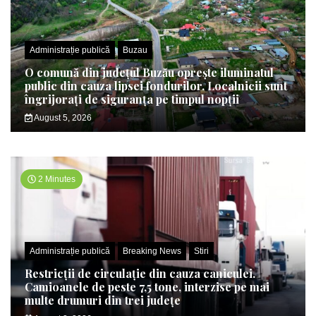
Administrație publică
Buzau
O comună din județul Buzău oprește iluminatul
public din cauza lipsei fondurilor. Localnicii sunt
îngrijorați de siguranța pe timpul nopții
August 5, 2026
2 Minutes
Administrație publică
Breaking News
Stiri
Restricții de circulație din cauza caniculei.
Camioanele de peste 7,5 tone, interzise pe mai
multe drumuri din trei județe