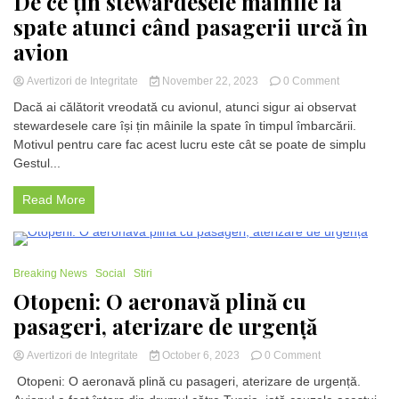
De ce țin stewardesele mâinile la
aterizeze
spate atunci când pasagerii urcă în
din
cauza
avion
fumului
în
on
Avertizori de Integritate
November 22, 2023
0 Comment
cabina
De
pilotului
Dacă ai călătorit vreodată cu avionul, atunci sigur ai observat
ce
stewardesele care își țin mâinile la spate în timpul îmbarcării.
țin
Motivul pentru care fac acest lucru este cât se poate de simplu
stewardesel
mâinile
Gestul...
la
spate
Read More
atunci
când
pasagerii
urcă
1 Minute
în
Breaking News
Social
Stiri
avion
Otopeni: O aeronavă plină cu
pasageri, aterizare de urgență
on
Avertizori de Integritate
October 6, 2023
0 Comment
Otopeni:
Otopeni: O aeronavă plină cu pasageri, aterizare de urgență.
O