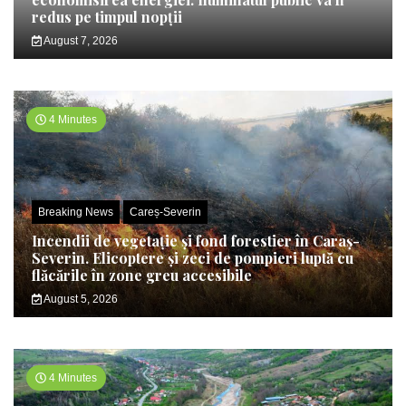
redus pe timpul nopții
August 7, 2026
4 Minutes
Breaking News
Careș-Severin
Incendii de vegetație și fond forestier în Caraș-
Severin. Elicoptere și zeci de pompieri luptă cu
flăcările în zone greu accesibile
August 5, 2026
4 Minutes