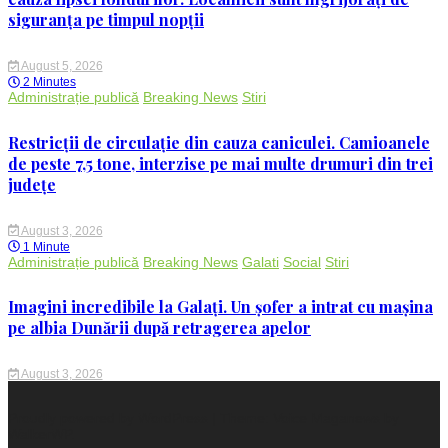
siguranța pe timpul nopții
August 5, 2026
2 Minutes
Administrație publică
Breaking News
Stiri
Restricții de circulație din cauza caniculei. Camioanele
de peste 7,5 tone, interzise pe mai multe drumuri din trei
județe
August 3, 2026
1 Minute
Administrație publică
Breaking News
Galati
Social
Stiri
Imagini incredibile la Galați. Un șofer a intrat cu mașina
pe albia Dunării după retragerea apelor
August 3, 2026
Proudly powered by WordPress
|
Theme: Voice Maganews by
WalkerWP
.