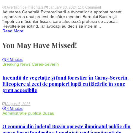
on
Avertizori de Integritate
January 30, 2024
0 Comment
Avocații
Adunarea Generală Extraordinară a Avocaților a aprobat recent
Baroului
organizarea unui protest de către membrii Baroului București
București
împotriva măsurilor fiscale care afectează profesia de avocat.
intră
Revoltele se extind, iar avocații au decis să intre în...
în
Read More
grevă
și
organizează
You May Have Missed!
un
protest
împotriva
măsurilor
4 Minutes
fiscale
Breaking News
Careș-Severin
Incendii de vegetație și fond forestier în Caraș-Severin.
Elicoptere și zeci de pompieri luptă cu flăcările în zone
greu accesibile
August 5, 2026
4 Minutes
Administrație publică
Buzau
O comună din județul Buzău oprește iluminatul public din
cauza lipsei fondurilor. Localnicii sunt îngrijorați de