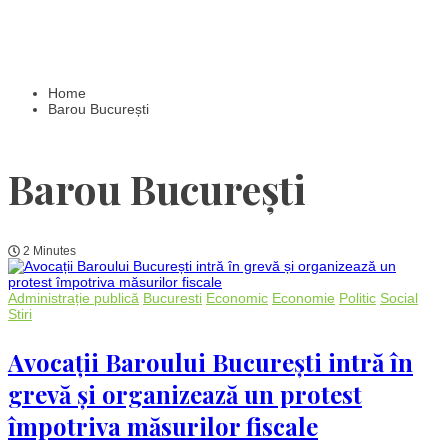
Home
Barou București
Barou București
2 Minutes
Administrație publică
Bucuresti
Economic
Economie
Politic
Social
Stiri
Avocații Baroului București intră în
grevă și organizează un protest
împotriva măsurilor fiscale