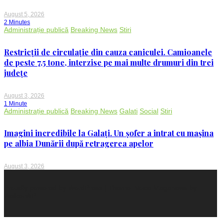
August 5, 2026
2 Minutes
Administrație publică
Breaking News
Stiri
Restricții de circulație din cauza caniculei. Camioanele
de peste 7,5 tone, interzise pe mai multe drumuri din trei
județe
August 3, 2026
1 Minute
Administrație publică
Breaking News
Galati
Social
Stiri
Imagini incredibile la Galați. Un șofer a intrat cu mașina
pe albia Dunării după retragerea apelor
August 3, 2026
Proudly powered by WordPress
|
Theme: Voice Maganews by
WalkerWP
.