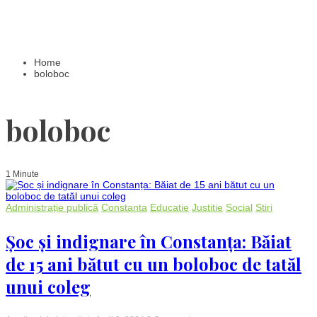
Home
boloboc
boloboc
1 Minute
Administrație publică
Constanta
Educatie
Justitie
Social
Stiri
Șoc și indignare în Constanța: Băiat
de 15 ani bătut cu un boloboc de tatăl
unui coleg