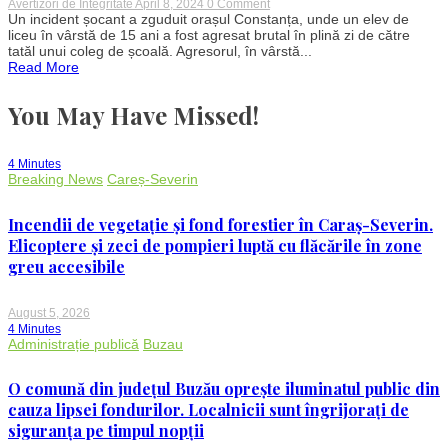
on
Avertizori de Integritate
April 8, 2024
0 Comment
Șoc
Un incident șocant a zguduit orașul Constanța, unde un elev de
și
liceu în vârstă de 15 ani a fost agresat brutal în plină zi de către
indignare
tatăl unui coleg de școală. Agresorul, în vârstă...
în
Read More
Constanța:
Băiat
de
You May Have Missed!
15
ani
bătut
cu
4 Minutes
un
Breaking News
Careș-Severin
boloboc
de
tatăl
Incendii de vegetație și fond forestier în Caraș-Severin.
unui
coleg
Elicoptere și zeci de pompieri luptă cu flăcările în zone
greu accesibile
August 5, 2026
4 Minutes
Administrație publică
Buzau
O comună din județul Buzău oprește iluminatul public din
cauza lipsei fondurilor. Localnicii sunt îngrijorați de
siguranța pe timpul nopții