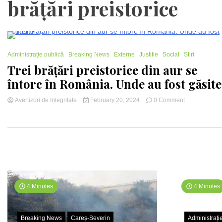
brățări preistorice
2 Minutes
Administrație publică
Breaking News
Externe
Justitie
Social
Stiri
Trei brățări preistorice din aur se
întorc în România. Unde au fost găsite
on
Avertizori de Integritate
February 20, 2024
0 Comment
4 Minutes
4 Minutes
Breaking News
Careș-Severin
Administrați