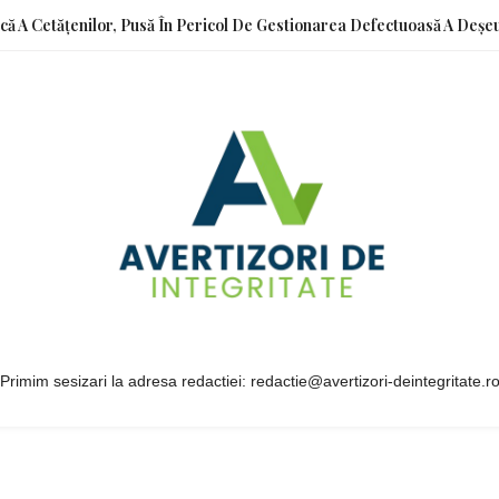
ică A Cetățenilor, Pusă În Pericol De Gestionarea Defectuoasă A Deșeu
Primim sesizari la adresa redactiei: redactie@avertizori-deintegritate.r