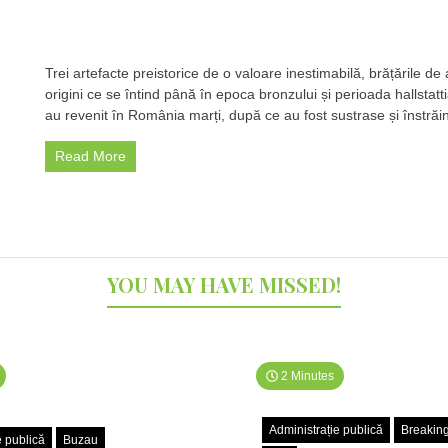
Trei artefacte preistorice de o valoare inestimabilă, brățările de 
Trei
brățări
origini ce se întind până în epoca bronzului și perioada hallstatt
preistor
au revenit în România marți, după ce au fost sustrase și înstrăin
din
aur
Read More
se
întorc
în
România
Unde
au
fost
YOU MAY HAVE MISSED!
găsite
2 Minutes
Administrație publică
Breakin
e publică
Buzau