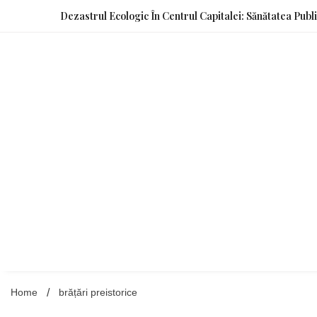
Skip
Dezastrul Ecologic În Centrul Capitalei: Sănătatea Publ
to
content
Home
brățări preistorice