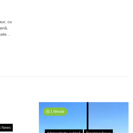
aur, cu
iană,
ice
ate...
.
1 Minute
g News