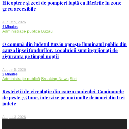
Elicoptere și zeci de pompieri luptă cu flăcările în zone
greu accesibile
August 5, 2026
4 Minutes
Administrație publică
Buzau
O comună din județul Buzău oprește iluminatul public din
cauza lipsei fondurilor. Localnicii sunt îngrijorați de
siguranța pe timpul nopții
August 5, 2026
2 Minutes
Administrație publică
Breaking News
Stiri
Restricții de circulație din cauza caniculei. Camioanele
de peste 7,5 tone, interzise pe mai multe drumuri din trei
județe
August 3, 2026