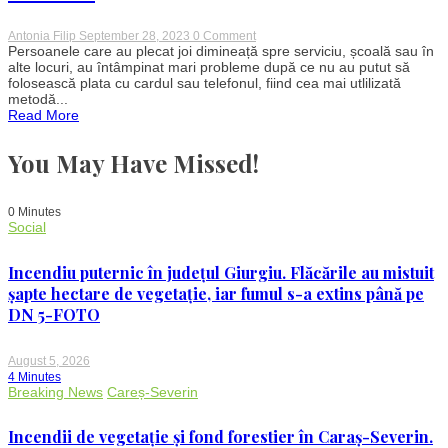
on
Antonia Filip
September 28, 2023
0 Comment
Haos
Persoanele care au plecat joi dimineață spre serviciu, școală sau în
la
alte locuri, au întâmpinat mari probleme după ce nu au putut să
metrou
folosească plata cu cardul sau telefonul, fiind cea mai utlilizată
după
metodă...
ce
Read More
călătorii
nu
au
You May Have Missed!
putut
să
plătească
cu
0 Minutes
telefonul
Social
sau
cardul.
Angajații
Incendiu puternic în județul Giurgiu. Flăcările au mistuit
Metrorex
cereau
șapte hectare de vegetație, iar fumul s-a extins până pe
CASH…
DN 5-FOTO
August 5, 2026
4 Minutes
Breaking News
Careș-Severin
Incendii de vegetație și fond forestier în Caraș-Severin.