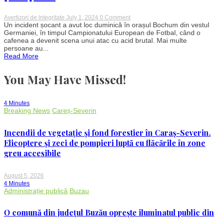
on
Avertizori de Integritate
July 1, 2024
0 Comment
Atenție
Un incident șocant a avut loc duminică în orașul Bochum din vestul
în
Germaniei, în timpul Campionatului European de Fotbal, când o
Germania:
cafenea a devenit scena unui atac cu acid brutal. Mai multe
Breșă
persoane au...
de
Read More
securitate
la
Euro
You May Have Missed!
2024.
Mai
multe
persoane
4 Minutes
rănite,
Breaking News
Careș-Severin
inclusiv
polițiști
și
Incendii de vegetație și fond forestier în Caraș-Severin.
pompieri
Elicoptere și zeci de pompieri luptă cu flăcările în zone
greu accesibile
August 5, 2026
4 Minutes
Administrație publică
Buzau
O comună din județul Buzău oprește iluminatul public din