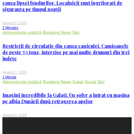
cauza lipsei fondurilor. Localnicii sunt îngrijorați de
siguranța pe timpul nopții
August 5, 2026
2 Minutes
Administrație publică
Breaking News
Stiri
Restricții de circulație din cauza caniculei. Camioanele
de peste 7,5 tone, interzise pe mai multe drumuri din trei
județe
August 3, 2026
1 Minute
Administrație publică
Breaking News
Galati
Social
Stiri
Imagini incredibile la Galați. Un șofer a intrat cu mașina
pe albia Dunării după retragerea apelor
August 3, 2026
Proudly powered by WordPress
|
Theme: Voice Maganews by
WalkerWP
.