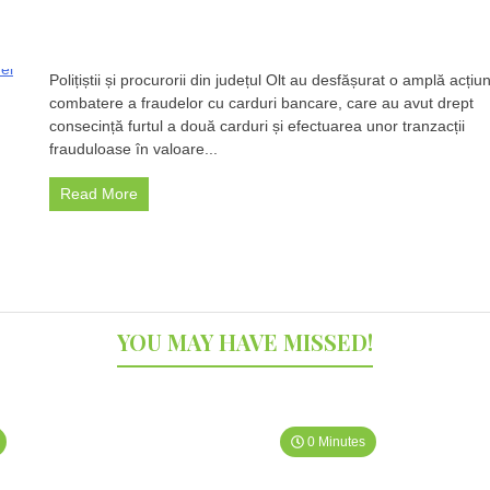
Polițiștii și procurorii din județul Olt au desfășurat o amplă acțiu
Operațiu
de
combatere a fraudelor cu carduri bancare, care au avut drept
amploare
consecință furtul a două carduri și efectuarea unor tranzacții
în
frauduloase în valoare...
Olt:
Percheziți
Read More
și
rețineri
în
cazul
fraudei
cu
carduri
YOU MAY HAVE MISSED!
bancare
0 Minutes