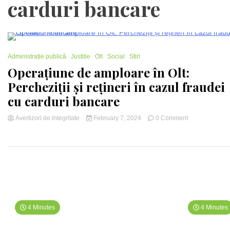
carduri bancare
1 Minute
Administrație publică
Justitie
Olt
Social
Stiri
Operațiune de amploare în Olt:
Percheziții și rețineri în cazul fraudei
cu carduri bancare
on
Avertizori de Integritate
February 7, 2024
0 Comment
4 Minutes
4 Minutes