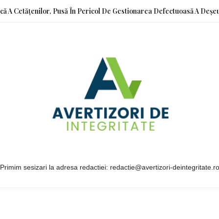
ică A Cetățenilor, Pusă În Pericol De Gestionarea Defectuoasă A Deșeu
Primim sesizari la adresa redactiei: redactie@avertizori-deintegritate.r