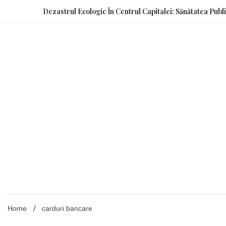
Skip
Dezastrul Ecologic În Centrul Capitalei: Sănătatea Publ
to
content
Home
carduri bancare