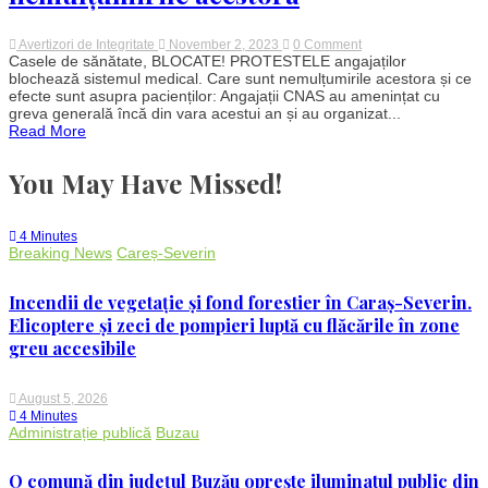
on
Avertizori de Integritate
November 2, 2023
0 Comment
Casele
Casele de sănătate, BLOCATE! PROTESTELE angajaților
de
blochează sistemul medical. Care sunt nemulțumirile acestora și ce
sănătate,
efecte sunt asupra pacienților: Angajații CNAS au amenințat cu
BLOCATE!
greva generală încă din vara acestui an și au organizat...
PROTESTELE
Read More
angajaților
lovesc
grav
You May Have Missed!
sistemul
medical.
Care
sunt
4 Minutes
nemulțumirile
Breaking News
Careș-Severin
acestora
Incendii de vegetație și fond forestier în Caraș-Severin.
Elicoptere și zeci de pompieri luptă cu flăcările în zone
greu accesibile
August 5, 2026
4 Minutes
Administrație publică
Buzau
O comună din județul Buzău oprește iluminatul public din