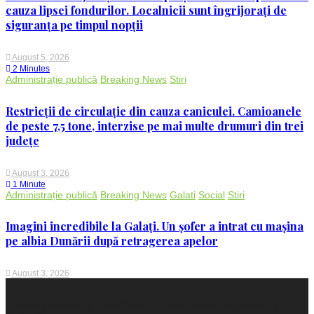
cauza lipsei fondurilor. Localnicii sunt îngrijorați de
siguranța pe timpul nopții
August 5, 2026
2 Minutes
Administrație publică
Breaking News
Stiri
Restricții de circulație din cauza caniculei. Camioanele
de peste 7,5 tone, interzise pe mai multe drumuri din trei
județe
August 3, 2026
1 Minute
Administrație publică
Breaking News
Galati
Social
Stiri
Imagini incredibile la Galați. Un șofer a intrat cu mașina
pe albia Dunării după retragerea apelor
August 3, 2026
Proudly powered by WordPress
|
Theme: Voice Maganews by