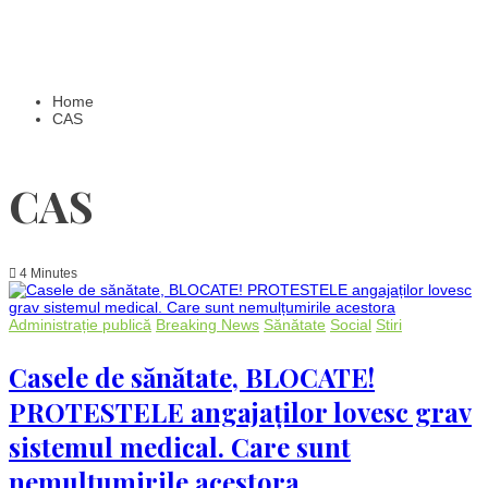
Home
CAS
CAS
4 Minutes
Administrație publică
Breaking News
Sănătate
Social
Stiri
Casele de sănătate, BLOCATE!
PROTESTELE angajaților lovesc grav
sistemul medical. Care sunt
nemulțumirile acestora