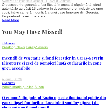
on
Avertizori de Integritate
October 31, 2024
0 Comment
Descoperire
O descoperire șocantă a fost făcută în această săptămână, când
macabră
autoritățile au găsit 18 cadavre în descompunere, inclusiv ale unor
în
copii, într-o cameră frigorifică a unei case funerare din Georgia.
Georgia:
Proprietarul casei funerare a...
18
Read More
cadavre
găsite
într-
You May Have Missed!
o
cameră
frigorifică
4 Minutes
Breaking News
Careș-Severin
Incendii de vegetație și fond forestier în Caraș-Severin.
Elicoptere și zeci de pompieri luptă cu flăcările în zone
greu accesibile
August 5, 2026
4 Minutes
Administrație publică
Buzau
O comună din județul Buzău oprește iluminatul public din
cauza lipsei fondurilor. Localnicii sunt îngrijorați de
siguranța pe timpul nopții