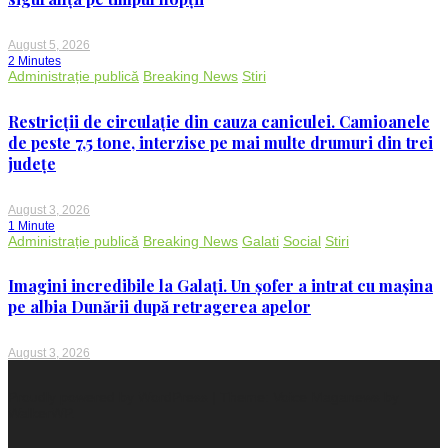
August 5, 2026
2 Minutes
Administrație publică
Breaking News
Stiri
Restricții de circulație din cauza caniculei. Camioanele
de peste 7,5 tone, interzise pe mai multe drumuri din trei
județe
August 3, 2026
1 Minute
Administrație publică
Breaking News
Galati
Social
Stiri
Imagini incredibile la Galați. Un șofer a intrat cu mașina
pe albia Dunării după retragerea apelor
August 3, 2026
Proudly powered by WordPress
|
Theme: Voice Maganews by
WalkerWP
.