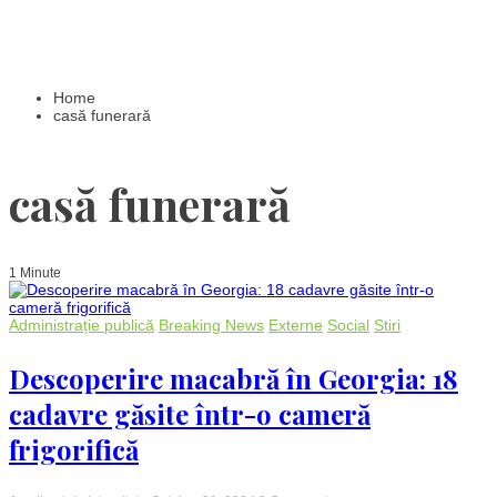
Home
casă funerară
casă funerară
1 Minute
Administrație publică
Breaking News
Externe
Social
Stiri
Descoperire macabră în Georgia: 18
cadavre găsite într-o cameră
frigorifică