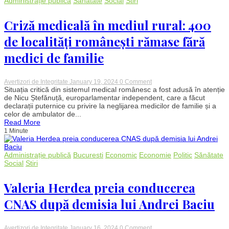
Administrație publică
Sănătate
Social
Stiri
în
România
2023.
Criză medicală în mediul rural: 400
Datele
complete
de localități românești rămase fără
aici
medici de familie
on
Avertizori de Integritate
January 19, 2024
0 Comment
Criză
Situația critică din sistemul medical românesc a fost adusă în atenție
medicală
de Nicu Ștefănuță, europarlamentar independent, care a făcut
în
declarații puternice cu privire la neglijarea medicilor de familie și a
mediul
celor de ambulator de...
rural:
Read More
400
1 Minute
de
localități
românești
rămase
Administrație publică
Bucuresti
Economic
Economie
Politic
Sănătate
fără
Social
Stiri
medici
de
familie
Valeria Herdea preia conducerea
CNAS după demisia lui Andrei Baciu
on
Avertizori de Integritate
January 16, 2024
0 Comment