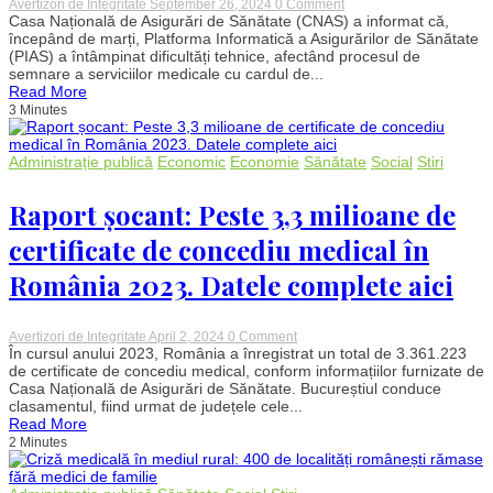
on
Avertizori de Integritate
September 26, 2024
0 Comment
Probleme
Casa Națională de Asigurări de Sănătate (CNAS) a informat că,
tehnice
începând de marți, Platforma Informatică a Asigurărilor de Sănătate
la
(PIAS) a întâmpinat dificultăți tehnice, afectând procesul de
PIAS:
semnare a serviciilor medicale cu cardul de...
CNAS
Read More
anunță
3 Minutes
întreruperi
în
semnarea
serviciilor
Administrație publică
Economic
Economie
Sănătate
Social
Stiri
medicale
cu
cardul
Raport șocant: Peste 3,3 milioane de
certificate de concediu medical în
România 2023. Datele complete aici
on
Avertizori de Integritate
April 2, 2024
0 Comment
Raport
În cursul anului 2023, România a înregistrat un total de 3.361.223
șocant:
de certificate de concediu medical, conform informațiilor furnizate de
Peste
Casa Națională de Asigurări de Sănătate. Bucureștiul conduce
3,3
clasamentul, fiind urmat de județele cele...
milioane
Read More
de
2 Minutes
certificate
de
concediu
medical