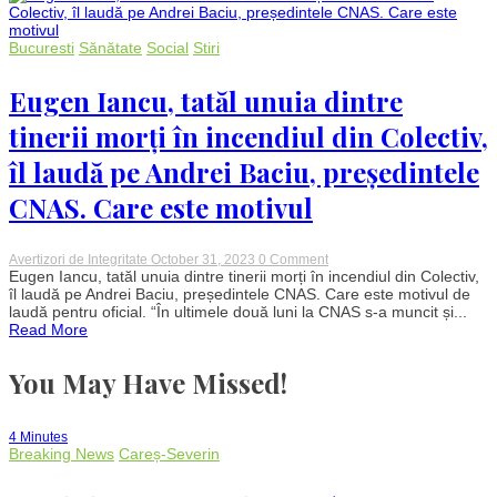
sistemul
medical.
Care
Bucuresti
Sănătate
Social
Stiri
sunt
nemulțumirile
acestora
Eugen Iancu, tatăl unuia dintre
tinerii morți în incendiul din Colectiv,
îl laudă pe Andrei Baciu, președintele
CNAS. Care este motivul
on
Avertizori de Integritate
October 31, 2023
0 Comment
Eugen
Eugen Iancu, tatăl unuia dintre tinerii morți în incendiul din Colectiv,
Iancu,
îl laudă pe Andrei Baciu, președintele CNAS. Care este motivul de
tatăl
laudă pentru oficial. “În ultimele două luni la CNAS s-a muncit și...
unuia
Read More
dintre
tinerii
morți
You May Have Missed!
în
incendiul
din
Colectiv,
4 Minutes
îl
Breaking News
Careș-Severin
laudă
pe
Andrei