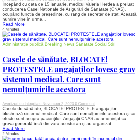
Valeria
Începând cu data de 15 ianuarie, medicul Valeria Herdea a preluat
Herdea
conducerea Casei Naționale de Asigurări de Sănătate (CNAS),
preia
ocupând funcția de președinte, cu rang de secretar de stat. Această
conducerea
numire vine în urma...
CNAS
Read More
după
4 Minutes
demisia
lui
Andrei
Baciu
Administrație publică
Breaking News
Sănătate
Social
Stiri
Casele de sănătate, BLOCATE!
PROTESTELE angajaților lovesc grav
sistemul medical. Care sunt
nemulțumirile acestora
on
Avertizori de Integritate
November 2, 2023
0 Comment
Casele
Casele de sănătate, BLOCATE! PROTESTELE angajaților
de
blochează sistemul medical. Care sunt nemulțumirile acestora și ce
sănătate,
efecte sunt asupra pacienților: Angajații CNAS au amenințat cu
BLOCATE!
greva generală încă din vara acestui an și au organizat...
PROTESTELE
Read More
angajaților
2 Minutes
lovesc
grav