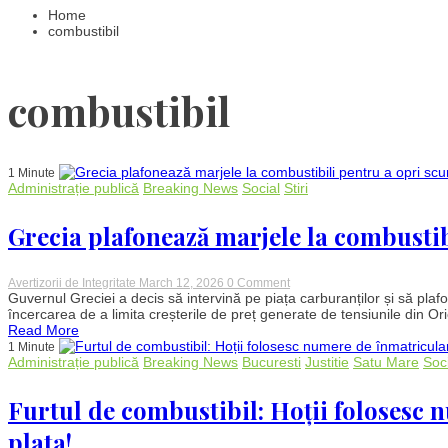
Home
combustibil
combustibil
1 Minute
Administrație publică
Breaking News
Social
Stiri
Grecia plafonează marjele la combustib
on
Avertizorii de Integritate
March 12, 2026
0 Comment
Grecia
Guvernul Greciei a decis să intervină pe piața carburanților și să plaf
plafonează
încercarea de a limita creșterile de preț generate de tensiunile din Orie
marjele
Read More
la
1 Minute
combustibili
Administrație publică
Breaking News
Bucuresti
Justitie
Satu Mare
Soc
pentru
a
opri
Furtul de combustibil: Hoții folosesc 
scumpirile
plata!