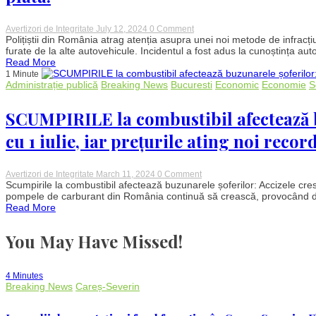
on
Avertizori de Integritate
July 12, 2024
0 Comment
Furtul
Polițiștii din România atrag atenția asupra unei noi metode de infracți
de
furate de la alte autovehicule. Incidentul a fost adus la cunoștința autori
combustibil:
Read More
Hoții
1 Minute
folosesc
Administrație publică
Breaking News
Bucuresti
Economic
Economie
S
numere
de
înmatriculare
SCUMPIRILE la combustibil afectează b
furate
pentru
cu 1 iulie, iar prețurile ating noi recor
a
evita
plata!
on
Avertizori de Integritate
March 11, 2024
0 Comment
SCUMPIRILE
Scumpirile la combustibil afectează buzunarele șoferilor: Accizele cresc 
la
pompele de carburant din România continuă să crească, provocând disco
combustibil
Read More
afectează
buzunarele
șoferilor:
You May Have Missed!
Accizele
cresc
începând
cu
4 Minutes
1
Breaking News
Careș-Severin
iulie,
iar
prețurile