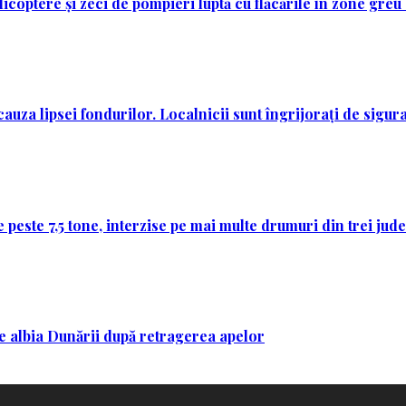
licoptere și zeci de pompieri luptă cu flăcările în zone greu
auza lipsei fondurilor. Localnicii sunt îngrijorați de sigura
 peste 7,5 tone, interzise pe mai multe drumuri din trei jud
 pe albia Dunării după retragerea apelor