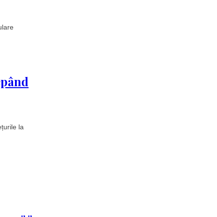
ulare
cepând
țurile la