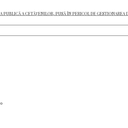
A PUBLICĂ A CETĂȚENILOR, PUSĂ ÎN PERICOL DE GESTIONAREA 
ro