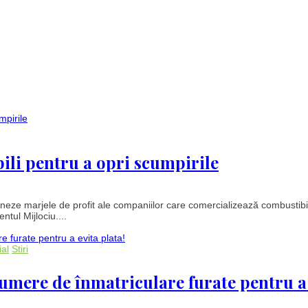
ili pentru a opri scumpirile
oneze marjele de profit ale companiilor care comercializează combustibil
ntul Mijlociu....
ial
Stiri
numere de înmatriculare furate pentru a