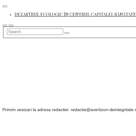
Skip
to
DEZASTRUL ECOLOGIC ÎN CENTRUL CAPITALEI: SĂNĂTATE
content
Primim sesizari la adresa redactiei: redactie@avertizori-deintegritate.