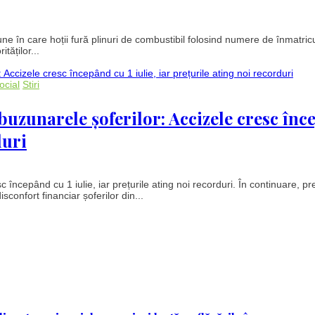
une în care hoții fură plinuri de combustibil folosind numere de înmatric
tăților...
ocial
Stiri
uzunarele șoferilor: Accizele cresc în
duri
începând cu 1 iulie, iar prețurile ating noi recorduri. În continuare, pre
nfort financiar șoferilor din...