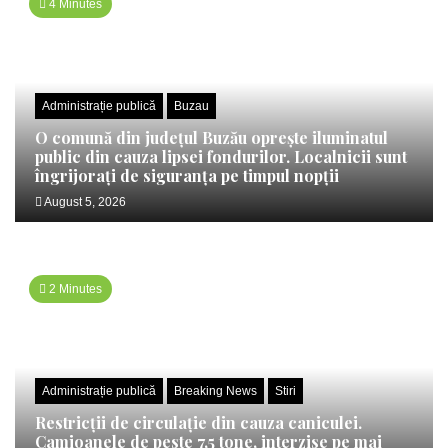
4 Minutes
Administrație publică
Buzau
O comună din județul Buzău oprește iluminatul
public din cauza lipsei fondurilor. Localnicii sunt
îngrijorați de siguranța pe timpul nopții
August 5, 2026
2 Minutes
Administrație publică
Breaking News
Stiri
Restricții de circulație din cauza caniculei.
Camioanele de peste 7,5 tone, interzise pe mai