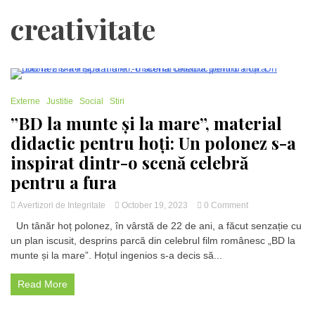
creativitate
2 Minutes
Externe
Justitie
Social
Stiri
”BD la munte și la mare”, material
didactic pentru hoți: Un polonez s-a
inspirat dintr-o scenă celebră
pentru a fura
on
Avertizori de Integritate
October 19, 2023
0 Comment
”BD
Un tânăr hoț polonez, în vârstă de 22 de ani, a făcut senzație cu
la
un plan iscusit, desprins parcă din celebrul film românesc „BD la
munte
munte și la mare”. Hoțul ingenios s-a decis să...
și
la
mare”,
Read More
material
didactic