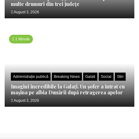
multe drumuri din trei județe
August 3, 2026
1 Minute
Administrație publică
Breaking News
Galati
Social
Stiri
Imagini incredibile la Galați. Un șofer a intrat cu
mașina pe albia Dunării după retragerea apelor
August 3, 2026