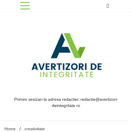
Skip
to
content
Primim sesizari la adresa redactiei: redactie@avertizori-
deintegritate.ro
Home
creativitate