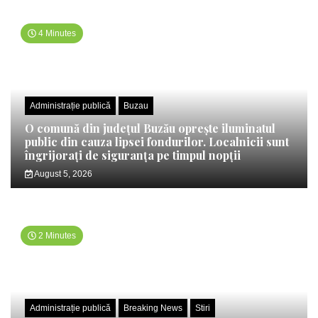
4 Minutes
Administrație publică
Buzau
O comună din județul Buzău oprește iluminatul
public din cauza lipsei fondurilor. Localnicii sunt
îngrijorați de siguranța pe timpul nopții
August 5, 2026
2 Minutes
Administrație publică
Breaking News
Stiri