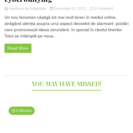
on
Avertizori de Integritate
December 21, 2023
0 Comment
Alertă
Un nou fenomen câștigă tot mai mult teren în mediul online,
în
atrăgând atenția asupra unui aspect deosebit de alarmant: postări
online!
care promovează ideea sinuciderii, în special în rândul tinerilor.
O
aplicație
Totul se întâmplă pe noua...
de
socializare
Read More
stârnește
controverse
și
cyberbullyin
YOU MAY HAVE MISSED!
0 Minutes