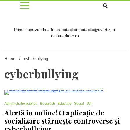
Skip
to
content
Primim sesizari la adresa redactiei: redactie@avertizori-
deintegritate.ro
Home
cyberbullying
cyberbullying
2 Minutes
Administrație publică
Bucuresti
Educatie
Social
Stiri
Alertă în online! O aplicație de
socializare stârnește controverse și
cyberbullying