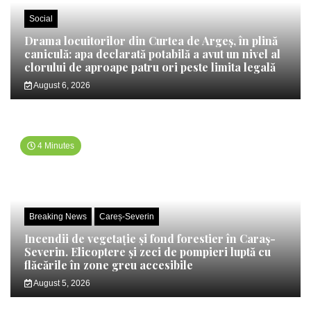
Social
Drama locuitorilor din Curtea de Argeș, în plină
caniculă: apa declarată potabilă a avut un nivel al
clorului de aproape patru ori peste limita legală
August 6, 2026
4 Minutes
Breaking News
Careș-Severin
Incendii de vegetație și fond forestier în Caraș-
Severin. Elicoptere și zeci de pompieri luptă cu
flăcările în zone greu accesibile
August 5, 2026