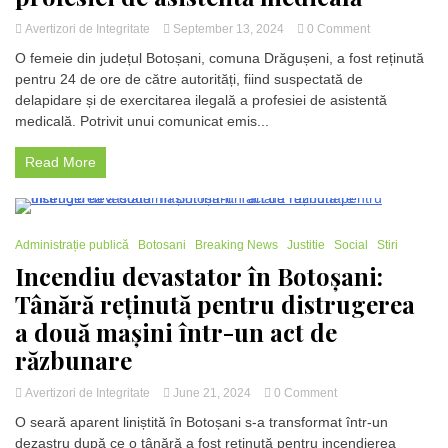
on
Avertizori de Integritate
September 13, 2024
0 Comment
Femeie
O femeie din județul Botoșani, comuna Drăgușeni, a fost reținută
din
pentru 24 de ore de către autorități, fiind suspectată de
Botoșani
delapidare și de exercitarea ilegală a profesiei de asistentă
reținută
pentru
medicală. Potrivit unui comunicat emis...
delapidare
și
Read More
exercitarea
ilegală
a
profesiei
2 Minutes
de
Administrație publică
Botosani
Breaking News
Justitie
Social
Stiri
asistentă
Incendiu devastator în Botoșani:
medicală
Tânără reținută pentru distrugerea
a două mașini într-un act de
răzbunare
on
Avertizori de Integritate
June 21, 2024
0 Comment
Incendiu
O seară aparent liniștită în Botoșani s-a transformat într-un
devastator
dezastru după ce o tânără a fost reținută pentru incendierea
în