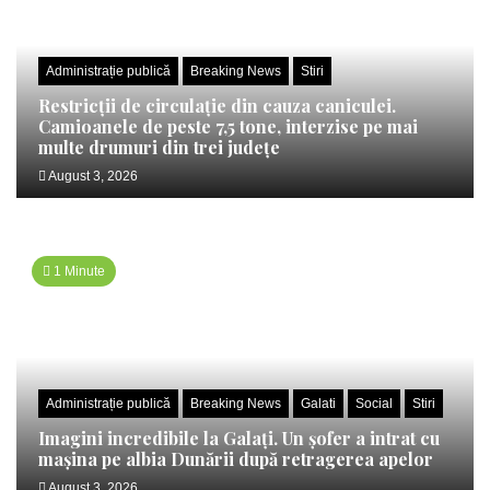
Administrație publică
Breaking News
Stiri
Restricții de circulație din cauza caniculei.
Camioanele de peste 7,5 tone, interzise pe mai
multe drumuri din trei județe
August 3, 2026
1 Minute
Administrație publică
Breaking News
Galati
Social
Stiri
Imagini incredibile la Galați. Un șofer a intrat cu
mașina pe albia Dunării după retragerea apelor
August 3, 2026