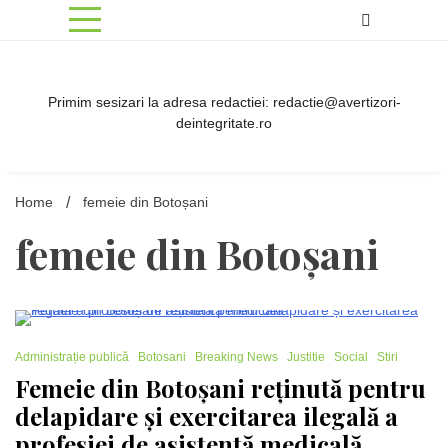
Skip
to
content
Primim sesizari la adresa redactiei: redactie@avertizori-
deintegritate.ro
Home
femeie din Botoșani
femeie din Botoșani
2 Minutes
Administrație publică
Botosani
Breaking News
Justitie
Social
Stiri
Femeie din Botoșani reținută pentru
delapidare și exercitarea ilegală a
profesiei de asistentă medicală