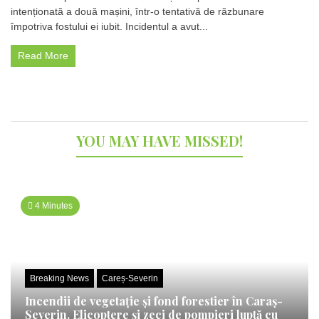
intenționată a două mașini, într-o tentativă de răzbunare
Botoșani:
Tânără
împotriva fostului ei iubit. Incidentul a avut...
reținută
pentru
Read More
distrugerea
a
două
mașini
într-
un
YOU MAY HAVE MISSED!
act
de
răzbunare
4 Minutes
Breaking News
Careș-Severin
Incendii de vegetație și fond forestier în Caraș-
Severin. Elicoptere și zeci de pompieri luptă cu