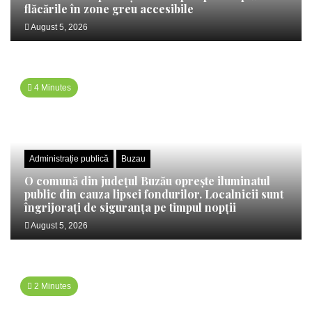
flăcările în zone greu accesibile
August 5, 2026
4 Minutes
Administrație publică
Buzau
O comună din județul Buzău oprește iluminatul
public din cauza lipsei fondurilor. Localnicii sunt
îngrijorați de siguranța pe timpul nopții
August 5, 2026
2 Minutes