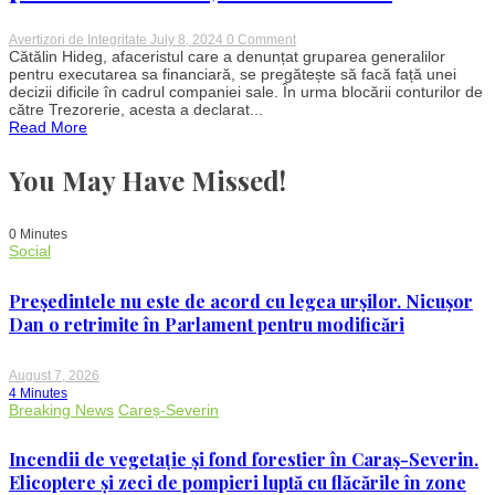
on
Avertizori de Integritate
July 8, 2024
0 Comment
Afaceristul
Cătălin Hideg, afaceristul care a denunțat gruparea generalilor
Cătălin
pentru executarea sa financiară, se pregătește să facă față unei
Hideg
decizii dificile în cadrul companiei sale. În urma blocării conturilor de
anunță
către Trezorerie, acesta a declarat...
disponibilizări
Read More
masive
din
cauza
You May Have Missed!
blocării
conturilor:
„Nu
mai
0 Minutes
putem
Social
plăti
nici
curent,
Președintele nu este de acord cu legea urșilor. Nicușor
nici
salariile”
Dan o retrimite în Parlament pentru modificări
August 7, 2026
4 Minutes
Breaking News
Careș-Severin
Incendii de vegetație și fond forestier în Caraș-Severin.
Elicoptere și zeci de pompieri luptă cu flăcările în zone