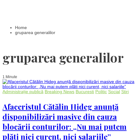
Home
gruparea generalilor
gruparea generalilor
1 Minute
Administrație publică
Breaking News
Bucuresti
Politic
Social
Stiri
Afaceristul Cătălin Hideg anunță
disponibilizări masive din cauza
blocării conturilor: „Nu mai putem
plăti nici curent, nici salariile”