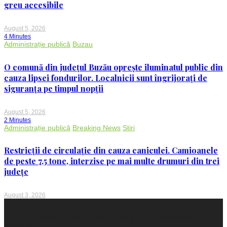
greu accesibile
August 5, 2026
4 Minutes
Administrație publică
Buzau
O comună din județul Buzău oprește iluminatul public din
cauza lipsei fondurilor. Localnicii sunt îngrijorați de
siguranța pe timpul nopții
August 5, 2026
2 Minutes
Administrație publică
Breaking News
Stiri
Restricții de circulație din cauza caniculei. Camioanele
de peste 7,5 tone, interzise pe mai multe drumuri din trei
județe
August 3, 2026
Proudly powered by WordPress
|
Theme: Voice Maganews by
WalkerWP
.