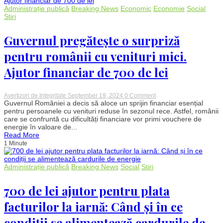
lei
Administrație publică
Breaking News
Economic
Economie
Social
anual
Stiri
pentru
carieră
și
Guvernul pregătește o surpriză
formare
pentru românii cu venituri mici.
Ajutor financiar de 700 de lei
on
Avertizori de Integritate
September 19, 2024
0 Comment
Guvernul
Guvernul României a decis să aloce un sprijin financiar esențial
pregătește
pentru persoanele cu venituri reduse în sezonul rece. Astfel, românii
o
care se confruntă cu dificultăți financiare vor primi vouchere de
surpriză
energie în valoare de...
pentru
Read More
românii
1 Minute
cu
venituri
mici.
Ajutor
Administrație publică
Breaking News
Social
Stiri
financiar
de
700
700 de lei ajutor pentru plata
de
lei
facturilor la iarnă: Când și în ce
condiții se alimentează cardurile de