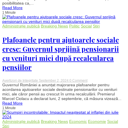
primi
posibilitatea ca,...
pensiile
Read More
în
1 Minute
septembrie,
cu
posibile
întârzieri
Administrație publică
Breaking News
Politic
Social
Stiri
minore
pentru
unii
Plafoanele pentru ajutoarele sociale
beneficiari
cresc: Guvernul sprijină pensionarii
cu venituri mici după recalcularea
pensiilor
on
Avertizori de Integritate
September 2, 2024
0 Comment
Plafoanele
Guvernul României a anunțat majorarea plafoanelor pentru
pentru
acordarea ajutoarelor sociale destinate pensionarilor cu venituri
ajutoarele
mici, ale căror pensii au crescut în urma recalculării. Premierul
sociale
Marcel Ciolacu a declarat luni, 2 septembrie, că măsura vizează...
cresc:
Read More
Guvernul
1 Minute
sprijină
pensionarii
cu
venituri
Administrație publică
Breaking News
Economic
Economie
Social
mici
Stiri