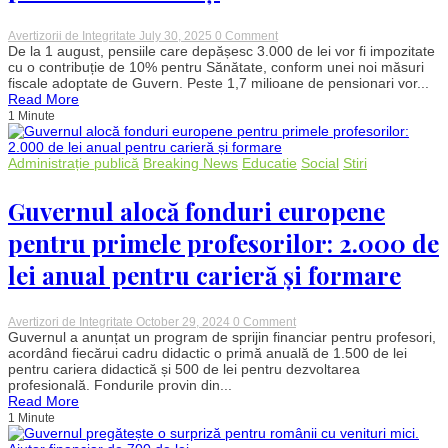
on
Avertizorii de Integritate
July 30, 2025
0 Comment
Statul
De la 1 august, pensiile care depășesc 3.000 de lei vor fi impozitate
taxează
cu o contribuție de 10% pentru Sănătate, conform unei noi măsuri
pensiile
fiscale adoptate de Guvern. Peste 1,7 milioane de pensionari vor...
mai
Read More
mari:
1 Minute
Taloanele
cu
rețineri,
gata
Administrație publică
Breaking News
Educatie
Social
Stiri
de
distribuție.
Guvernul alocă fonduri europene
Peste
1,7
milioane
pentru primele profesorilor: 2.000 de
de
pensionari
lei anual pentru carieră și formare
afectați
on
Avertizori de Integritate
October 29, 2024
0 Comment
Guvernul
Guvernul a anunțat un program de sprijin financiar pentru profesori,
alocă
acordând fiecărui cadru didactic o primă anuală de 1.500 de lei
fonduri
pentru cariera didactică și 500 de lei pentru dezvoltarea
europene
profesională. Fondurile provin din...
pentru
Read More
primele
1 Minute
profesorilor:
2.000
de