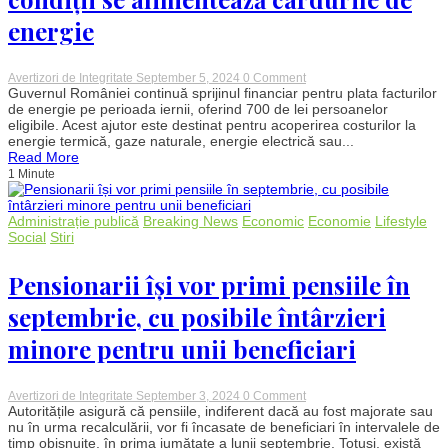
energie
on
Avertizori de Integritate
September 5, 2024
0 Comment
700
Guvernul României continuă sprijinul financiar pentru plata facturilor
de
de energie pe perioada iernii, oferind 700 de lei persoanelor
lei
eligibile. Acest ajutor este destinat pentru acoperirea costurilor la
ajutor
energie termică, gaze naturale, energie electrică sau...
pentru
Read More
plata
1 Minute
facturilor
la
iarnă:
Când
Administrație publică
Breaking News
Economic
Economie
Lifestyle
și
Social
Stiri
în
ce
condiții
Pensionarii își vor primi pensiile în
se
alimentează
septembrie, cu posibile întârzieri
cardurile
de
minore pentru unii beneficiari
energie
on
Avertizori de Integritate
September 3, 2024
0 Comment
Pensionarii
Autoritățile asigură că pensiile, indiferent dacă au fost majorate sau
își
nu în urma recalculării, vor fi încasate de beneficiari în intervalele de
vor
timp obișnuite, în prima jumătate a lunii septembrie. Totuși, există