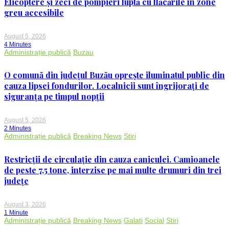
Elicoptere și zeci de pompieri luptă cu flăcările în zone
greu accesibile
August 5, 2026
4 Minutes
Administrație publică
Buzau
O comună din județul Buzău oprește iluminatul public din
cauza lipsei fondurilor. Localnicii sunt îngrijorați de
siguranța pe timpul nopții
August 5, 2026
2 Minutes
Administrație publică
Breaking News
Stiri
Restricții de circulație din cauza caniculei. Camioanele
de peste 7,5 tone, interzise pe mai multe drumuri din trei
județe
August 3, 2026
1 Minute
Administrație publică
Breaking News
Galati
Social
Stiri