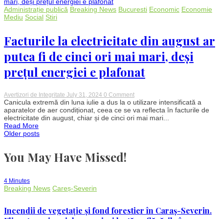
orașe.
Iată
Administrație publică
Breaking News
Bucuresti
Economic
Economie
despre
Mediu
Social
Stiri
ce
este
vorba
Facturile la electricitate din august ar
putea fi de cinci ori mai mari, deși
prețul energiei e plafonat
on
Avertizori de Integritate
July 31, 2024
0 Comment
Facturile
Canicula extremă din luna iulie a dus la o utilizare intensificată a
la
aparatelor de aer condiționat, ceea ce se va reflecta în facturile de
electricitate
electricitate din august, chiar și de cinci ori mai mari...
din
Read More
august
Posts
Older posts
ar
putea
fi
You May Have Missed!
navigation
de
cinci
ori
mai
4 Minutes
mari,
Breaking News
Careș-Severin
deși
prețul
energiei
Incendii de vegetație și fond forestier în Caraș-Severin.
e
plafonat