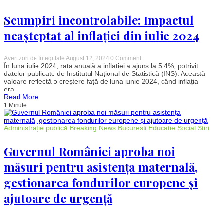
după
recalcularea
pensiilor
Scumpiri incontrolabile: Impactul
neașteptat al inflației din iulie 2024
on
Avertizori de Integritate
August 12, 2024
0 Comment
Scumpiri
În luna iulie 2024, rata anuală a inflației a ajuns la 5,4%, potrivit
incontrolabile:
datelor publicate de Institutul Național de Statistică (INS). Această
Impactul
valoare reflectă o creștere față de luna iunie 2024, când inflația
neașteptat
era...
al
Read More
inflației
1 Minute
din
iulie
2024
Administrație publică
Breaking News
Bucuresti
Educatie
Social
Stiri
Guvernul României aproba noi
măsuri pentru asistența maternală,
gestionarea fondurilor europene și
ajutoare de urgență