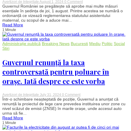
on
Avertizori de Integritate
August 1, 2024
0 Comment
Guvernul
Guvernul României se pregătește să aprobe mai multe măsuri
României
esențiale în ședința de joi, 1 august. Printre acestea se numără o
aproba
ordonanță ce vizează reglementarea statutului asistentului
noi
maternal, cu scopul de a aduce mai...
măsuri
Read More
pentru
1 Minute
asistența
maternală,
gestionarea
fondurilor
Administrație publică
Breaking News
Bucuresti
Mediu
Politic
Social
europene
Stiri
și
ajutoare
de
Guvernul renunță la taxa
urgență
controversată pentru poluare în
orașe. Iată despre ce este vorba
on
Avertizori de Integritate
July 31, 2024
0 Comment
Guvernul
Într-o schimbare neașteptată de poziție, Guvernul a anunțat că
renunță
renunță la proiectul de lege care prevedea instituirea unor zone cu
la
nivel scăzut de emisii (ZNSE) în marile orașe, unde accesul auto
taxa
urma să fie...
controversată
Read More
pentru
1 Minute
poluare
în