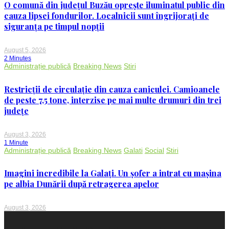
O comună din județul Buzău oprește iluminatul public din
cauza lipsei fondurilor. Localnicii sunt îngrijorați de
siguranța pe timpul nopții
August 5, 2026
2 Minutes
Administrație publică
Breaking News
Stiri
Restricții de circulație din cauza caniculei. Camioanele
de peste 7,5 tone, interzise pe mai multe drumuri din trei
județe
August 3, 2026
1 Minute
Administrație publică
Breaking News
Galati
Social
Stiri
Imagini incredibile la Galați. Un șofer a intrat cu mașina
pe albia Dunării după retragerea apelor
August 3, 2026