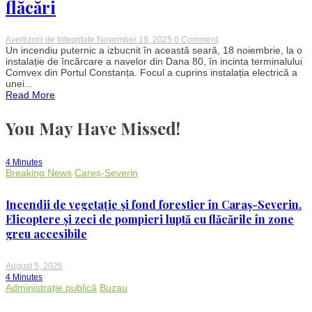
flăcări
on
Avertizorii de Integritate
November 19, 2025
0 Comment
Incendiu
Un incendiu puternic a izbucnit în această seară, 18 noiembrie, la o
la
instalație de încărcare a navelor din Dana 80, în incinta terminalului
dana
Comvex din Portul Constanța. Focul a cuprins instalația electrică a
80
unei...
în
Read More
Portul
Constanța:
Macarală
You May Have Missed!
cuprinsă
de
flăcări
4 Minutes
Breaking News
Careș-Severin
Incendii de vegetație și fond forestier în Caraș-Severin.
Elicoptere și zeci de pompieri luptă cu flăcările în zone
greu accesibile
August 5, 2026
4 Minutes
Administrație publică
Buzau