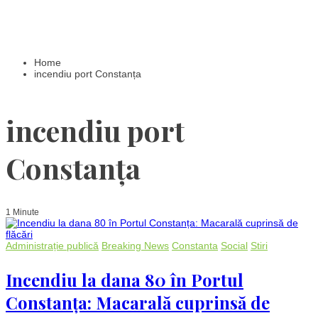
Home
incendiu port Constanța
incendiu port
Constanța
1 Minute
Administrație publică
Breaking News
Constanta
Social
Stiri
Incendiu la dana 80 în Portul
Constanța: Macarală cuprinsă de