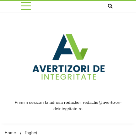
Skip
to
content
Primim sesizari la adresa redactiei: redactie@avertizori-
deintegritate.ro
Home
îngheț