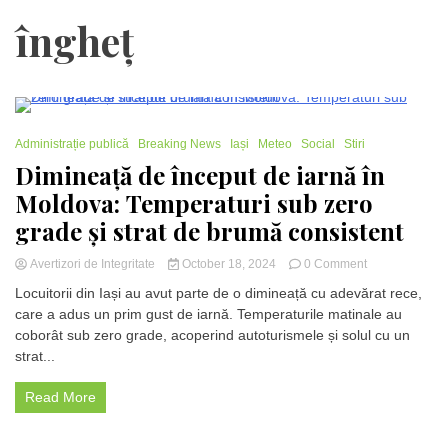
îngheț
2 Minutes
Administrație publică
Breaking News
Iași
Meteo
Social
Stiri
Dimineață de început de iarnă în
Moldova: Temperaturi sub zero
grade și strat de brumă consistent
on
Avertizori de Integritate
October 18, 2024
0 Comment
Dimineață
Locuitorii din Iași au avut parte de o dimineață cu adevărat rece,
de
care a adus un prim gust de iarnă. Temperaturile matinale au
început
coborât sub zero grade, acoperind autoturismele și solul cu un
de
iarnă
strat...
în
Moldova:
Read More
Temperaturi
sub
zero