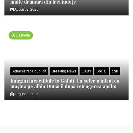
multe drumuri din trei județe
August 3, 2026
1 Minute
Administrație publică
Breaking News
Galati
Social
Stiri
Imagini incredibile la Galați. Un șofer a intrat cu
mașina pe albia Dunării după retragerea apelor
August 3, 2026