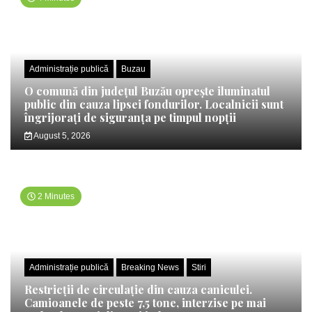
Administrație publică
Buzau
O comună din județul Buzău oprește iluminatul
public din cauza lipsei fondurilor. Localnicii sunt
îngrijorați de siguranța pe timpul nopții
August 5, 2026
2 Minutes
Administrație publică
Breaking News
Stiri
Restricții de circulație din cauza caniculei.
Camioanele de peste 7,5 tone, interzise pe mai