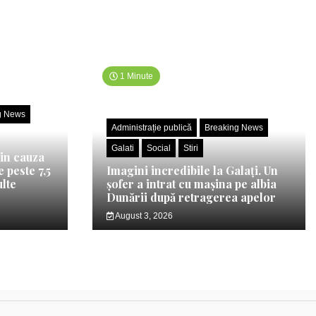
1 Minute
g News
Administrație publică
Breaking News
Galati
Social
Stiri
din cauza
 peste 7,5
Imagini incredibile la Galați. Un
ulte
șofer a intrat cu mașina pe albia
Dunării după retragerea apelor
August 3, 2026