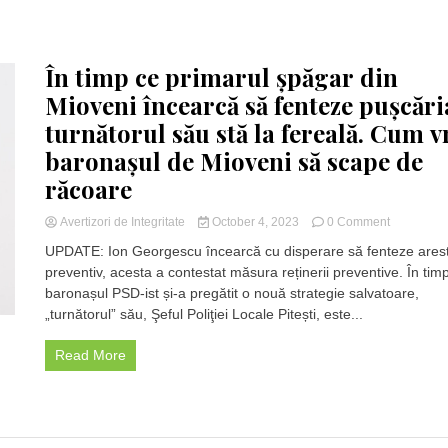
În timp ce primarul șpăgar din
Mioveni încearcă să fenteze pușcări
turnătorul său stă la fereală. Cum v
baronașul de Mioveni să scape de
răcoare
on
Avertizori de Integritate
October 4, 2023
0 Comment
În
UPDATE: Ion Georgescu încearcă cu disperare să fenteze arest
timp
preventiv, acesta a contestat măsura reținerii preventive. În tim
ce
baronașul PSD-ist și-a pregătit o nouă strategie salvatoare,
primarul
șpăgar
„turnătorul” său, Şeful Poliţiei Locale Pitești, este...
din
Mioveni
Read More
încearcă
să
fenteze
pușcăria,