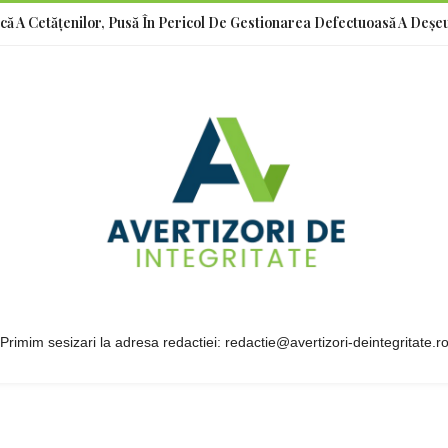
ică A Cetățenilor, Pusă În Pericol De Gestionarea Defectuoasă A Deșeu
Primim sesizari la adresa redactiei: redactie@avertizori-deintegritate.r