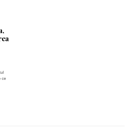
a,
rea
ul
p ce