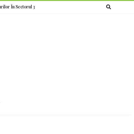
rilor În Sectorul 3
o