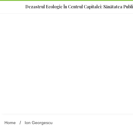
Skip
Dezastrul Ecologic În Centrul Capitalei: Sănătatea Publ
to
content
Home
Ion Georgescu