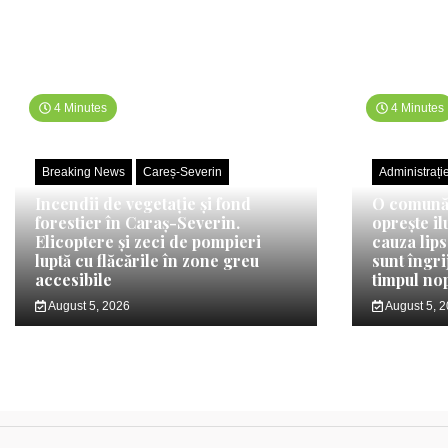
4 Minutes
4 Minutes
Breaking News
Careș-Severin
Administrați
Incendii de vegetație și fond
O comună 
forestier în Caraș-Severin.
oprește il
Elicoptere și zeci de pompieri
cauza lips
luptă cu flăcările în zone greu
sunt îngri
accesibile
timpul nop
August 5, 2026
August 5, 