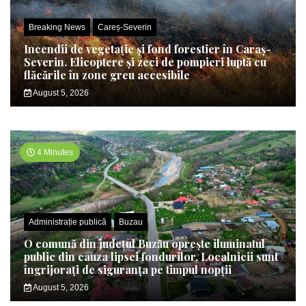
Breaking News
Careș-Severin
Incendii de vegetație și fond forestier în Caraș-
Severin. Elicoptere și zeci de pompieri luptă cu
flăcările în zone greu accesibile
August 5, 2026
4 Minutes
Administrație publică
Buzau
O comună din județul Buzău oprește iluminatul
public din cauza lipsei fondurilor. Localnicii sunt
îngrijorați de siguranța pe timpul nopții
August 5, 2026