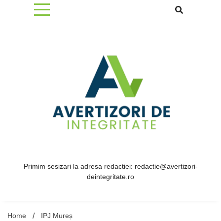
Skip
to
content
Primim sesizari la adresa redactiei: redactie@avertizori-
deintegritate.ro
Home
IPJ Mureș