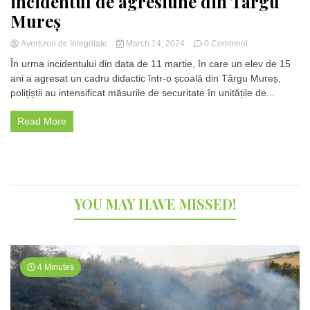
incidentul de agresiune din Târgu
Mureș
on
Avertizori de Integritate
March 14, 2024
0 Comment
Intensificarea
În urma incidentului din data de 11 martie, în care un elev de 15
securității
ani a agresat un cadru didactic într-o școală din Târgu Mureș,
în
polițiștii au intensificat măsurile de securitate în unitățile de...
școli:
Răspunsul
autorităților
Read More
după
incidentul
de
agresiune
din
Târgu
YOU MAY HAVE MISSED!
Mureș
4 Minutes