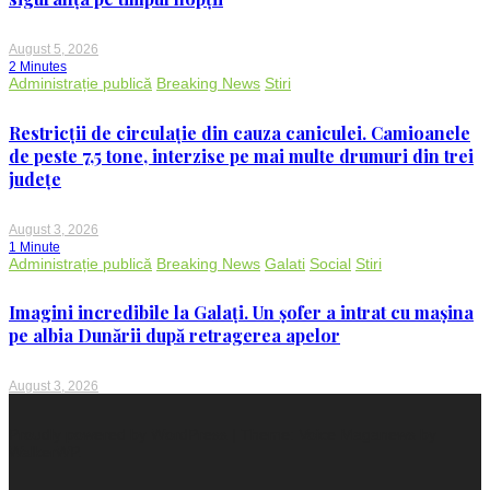
August 5, 2026
2 Minutes
Administrație publică
Breaking News
Stiri
Restricții de circulație din cauza caniculei. Camioanele
de peste 7,5 tone, interzise pe mai multe drumuri din trei
județe
August 3, 2026
1 Minute
Administrație publică
Breaking News
Galati
Social
Stiri
Imagini incredibile la Galați. Un șofer a intrat cu mașina
pe albia Dunării după retragerea apelor
August 3, 2026
Proudly powered by WordPress
|
Theme: Voice Maganews by
WalkerWP
.