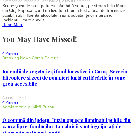
on
Avertizori de Integritate
February 20, 2025
0 Comment
Livrator
Scene șocante s-au petrecut sâmbătă seara, pe strada Iuliu Maniu
străin
din Cluj-Napoca, când un livrator străin a fost atacat de trei indivizi,
bătut
posibil sub influența alcoolului sau a substanțelor interzise.
crunt
Incidentul, care a avut...
în
Read More
centrul
Clujului:
Agresorii
You May Have Missed!
posibil
sub
influența
alcoolului
4 Minutes
sau
Breaking News
Careș-Severin
drogurilor
Incendii de vegetație și fond forestier în Caraș-Severin.
Elicoptere și zeci de pompieri luptă cu flăcările în zone
greu accesibile
August 5, 2026
4 Minutes
Administrație publică
Buzau
O comună din județul Buzău oprește iluminatul public din
cauza lipsei fondurilor. Localnicii sunt îngrijorați de
siguranța pe timpul nopții