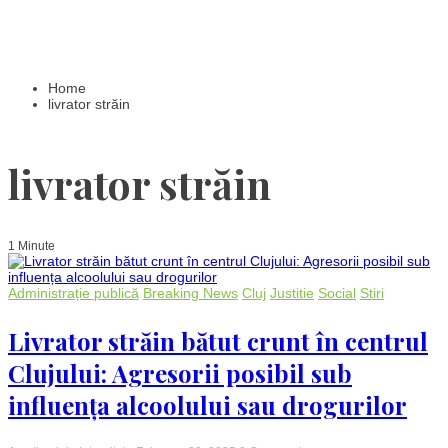
Home
livrator străin
livrator străin
1 Minute
Administrație publică
Breaking News
Cluj
Justitie
Social
Stiri
Livrator străin bătut crunt în centrul
Clujului: Agresorii posibil sub
influența alcoolului sau drogurilor