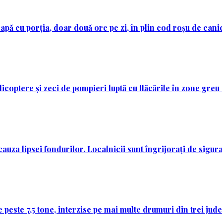
 apă cu porția, doar două ore pe zi, în plin cod roșu de cani
licoptere și zeci de pompieri luptă cu flăcările în zone greu
auza lipsei fondurilor. Localnicii sunt îngrijorați de sigura
 peste 7,5 tone, interzise pe mai multe drumuri din trei jud