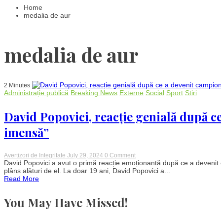
Home
medalia de aur
medalia de aur
2 Minutes
Administrație publică
Breaking News
Externe
Social
Sport
Stiri
David Popovici, reacție genială după 
imensă”
on
Avertizori de Integritate
July 29, 2024
0 Comment
David
David Popovici a avut o primă reacție emoționantă după ce a devenit 
Popovici,
plâns alături de el. La doar 19 ani, David Popovici a...
reacție
Read More
genială
după
ce
You May Have Missed!
a
devenit
campion