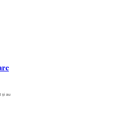
are
 și au