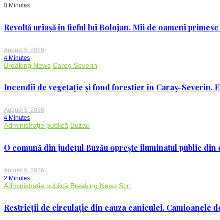
OLIMPIC:
0 Minutes
„O
realizare
imensă”
Revoltă uriașă în fieful lui Bolojan. Mii de oameni primesc
August 5, 2026
4 Minutes
Breaking News
Careș-Severin
Incendii de vegetație și fond forestier în Caraș-Severin. E
August 5, 2026
4 Minutes
Administrație publică
Buzau
O comună din județul Buzău oprește iluminatul public din c
August 5, 2026
2 Minutes
Administrație publică
Breaking News
Stiri
Restricții de circulație din cauza caniculei. Camioanele de