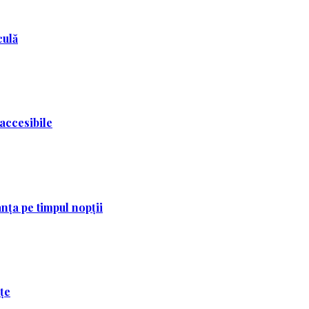
culă
 accesibile
nța pe timpul nopții
ețe