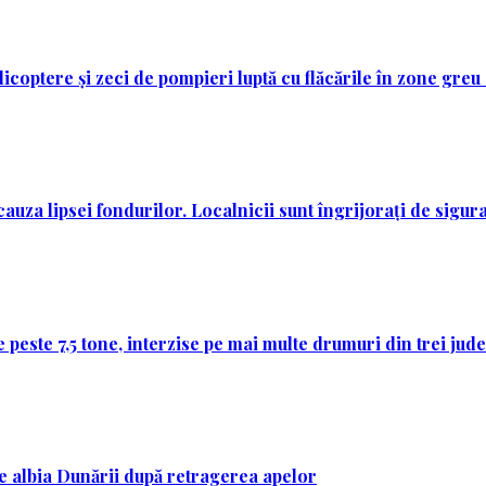
licoptere și zeci de pompieri luptă cu flăcările în zone greu
auza lipsei fondurilor. Localnicii sunt îngrijorați de sigura
 peste 7,5 tone, interzise pe mai multe drumuri din trei jud
 pe albia Dunării după retragerea apelor