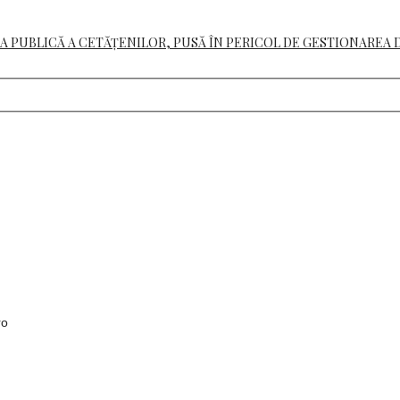
A PUBLICĂ A CETĂȚENILOR, PUSĂ ÎN PERICOL DE GESTIONAREA 
ro