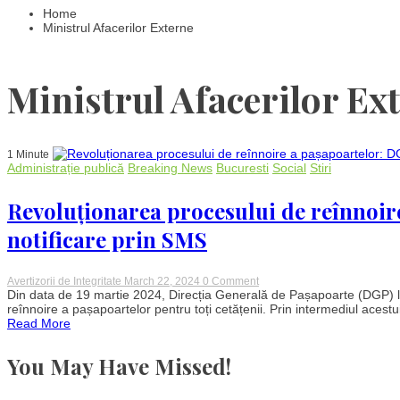
Home
Ministrul Afacerilor Externe
Ministrul Afacerilor Ex
1 Minute
Administrație publică
Breaking News
Bucuresti
Social
Stiri
Revoluționarea procesului de reînnoir
notificare prin SMS
on
Avertizorii de Integritate
March 22, 2024
0 Comment
Revoluționarea
Din data de 19 martie 2024, Direcția Generală de Pașapoarte (DGP) lans
procesului
reînnoire a pașapoartelor pentru toți cetățenii. Prin intermediul acestui
de
Read More
reînnoire
a
pașapoartelor:
You May Have Missed!
DGP
introduce
serviciul