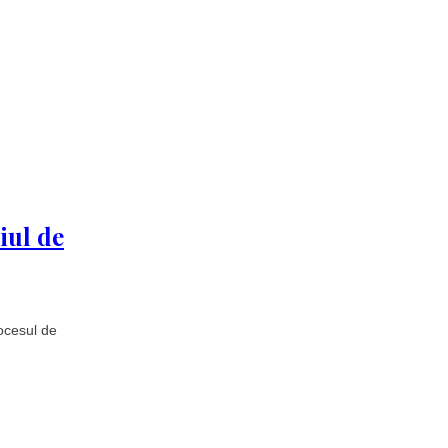
iul de
rocesul de