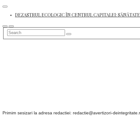
Skip
to
DEZASTRUL ECOLOGIC ÎN CENTRUL CAPITALEI: SĂNĂTATE
content
Primim sesizari la adresa redactiei: redactie@avertizori-deintegritate.