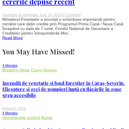
cererile depuse recent
on
Avertizori de Integritate
June 14, 2024
0 Comment
Schimbare
Ministerul Finanțelor a anunțat o schimbare importantă pentru
în
românii care dețin credite prin Programul Prima Casă / Noua Casă.
Programul
Începând cu data de 7 iunie, Fondul Național de Garantare a
Prima
Creditelor pentru Întreprinderile Mici...
Casă
Read More
/
Noua
Casă:
You May Have Missed!
Acordul
pentru
refinanțare
emis
4 Minutes
automat
Breaking News
Careș-Severin
pentru
cererile
depuse
Incendii de vegetație și fond forestier în Caraș-Severin.
recent
Elicoptere și zeci de pompieri luptă cu flăcările în zone
greu accesibile
August 5, 2026
4 Minutes
Administrație publică
Buzau