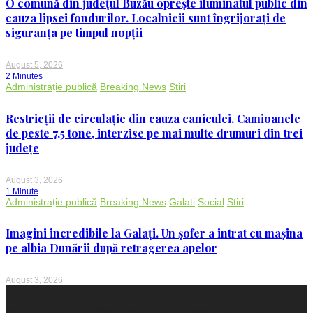
O comună din județul Buzău oprește iluminatul public din
cauza lipsei fondurilor. Localnicii sunt îngrijorați de
siguranța pe timpul nopții
August 5, 2026
2 Minutes
Administrație publică
Breaking News
Stiri
Restricții de circulație din cauza caniculei. Camioanele
de peste 7,5 tone, interzise pe mai multe drumuri din trei
județe
August 3, 2026
1 Minute
Administrație publică
Breaking News
Galati
Social
Stiri
Imagini incredibile la Galați. Un șofer a intrat cu mașina
pe albia Dunării după retragerea apelor
August 3, 2026
Proudly powered by WordPress
|
Theme: Voice Maganews by