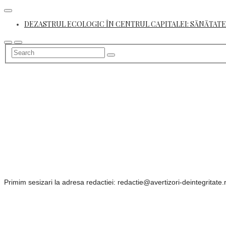
Skip
to
DEZASTRUL ECOLOGIC ÎN CENTRUL CAPITALEI: SĂNĂTATE
content
Primim sesizari la adresa redactiei: redactie@avertizori-deintegritate.