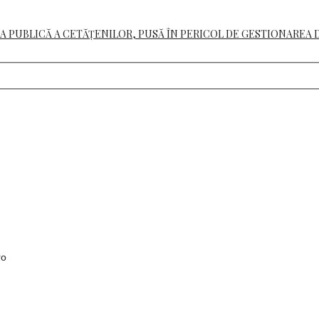
A PUBLICĂ A CETĂȚENILOR, PUSĂ ÎN PERICOL DE GESTIONAREA 
ro