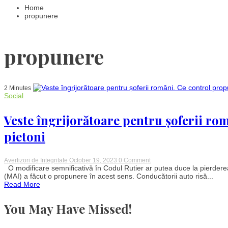
Home
propunere
propunere
2 Minutes
Social
Veste îngrijorătoare pentru șoferii ro
pietoni
on
Avertizori de Integritate
October 19, 2023
0 Comment
Veste
O modificare semnificativă în Codul Rutier ar putea duce la pierderea
îngrijorătoare
(MAI) a făcut o propunere în acest sens. Conducătorii auto risă...
pentru
Read More
șoferii
români.
Ce
You May Have Missed!
control
propus
de