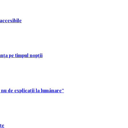
 accesibile
nța pe timpul nopții
 nu de explicații la lumânare”
ețe