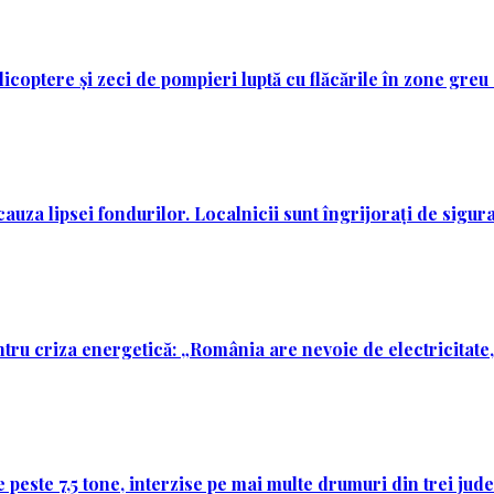
licoptere și zeci de pompieri luptă cu flăcările în zone greu
auza lipsei fondurilor. Localnicii sunt îngrijorați de sigura
ntru criza energetică: „România are nevoie de electricitate,
 peste 7,5 tone, interzise pe mai multe drumuri din trei jud