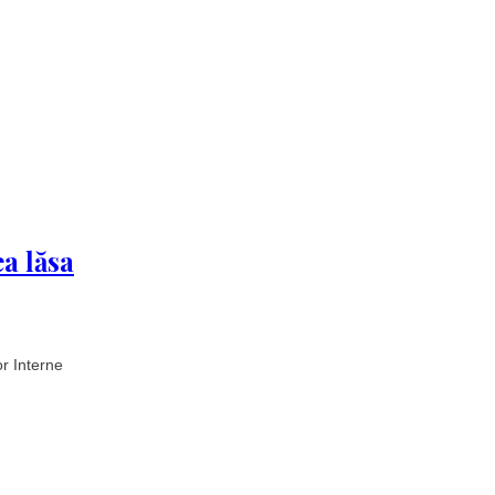
a lăsa
or Interne