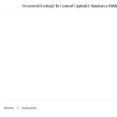
Skip
Dezastrul Ecologic În Centrul Capitalei: Sănătatea Publ
to
content
Home
reducere