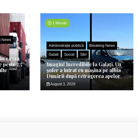
1 Minute
g News
Administrație publică
Breaking News
Galati
Social
Stiri
din cauza
 peste 7,5
Imagini incredibile la Galați. Un
ulte
șofer a intrat cu mașina pe albia
Dunării după retragerea apelor
August 3, 2026