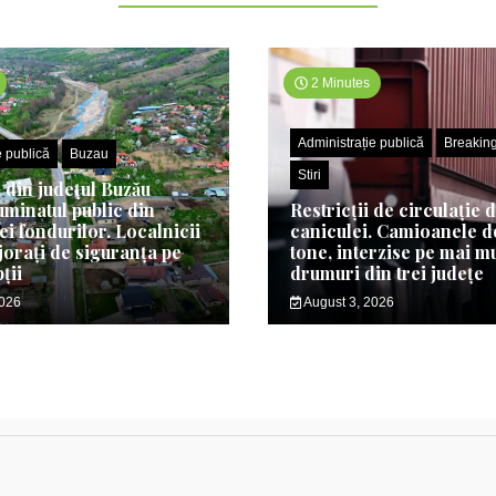
2 Minutes
Administrație publică
Breakin
e publică
Buzau
Stiri
din județul Buzău
uminatul public din
Restricții de circulație 
ei fondurilor. Localnicii
caniculei. Camioanele de
jorați de siguranța pe
tone, interzise pe mai m
ții
drumuri din trei județe
2026
August 3, 2026