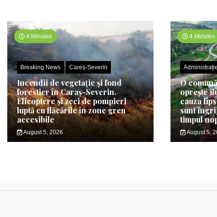
4 Minutes
4 Minutes
Breaking News
Careș-Severin
Administrați
Incendii de vegetație și fond
O comună 
forestier în Caraș-Severin.
oprește il
Elicoptere și zeci de pompieri
cauza lips
luptă cu flăcările în zone greu
sunt îngri
accesibile
timpul nop
August 5, 2026
August 5, 