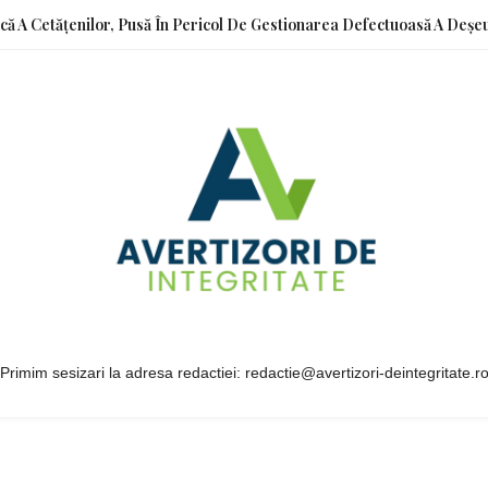
ică A Cetățenilor, Pusă În Pericol De Gestionarea Defectuoasă A Deșeu
Primim sesizari la adresa redactiei: redactie@avertizori-deintegritate.r