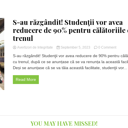
S-au răzgândit! Studenţii vor avea
reducere de 90% pentru călătoriile
trenul
on
Avertizori de Integritate
September 5, 2023
0 Comment
S-
S-au răzgândit! Studenţii vor avea reducere de 90% pentru călăt
au
cu trenul, după ce se anunțase că se va renunța la această facil
răzgând
Deși se anunțase că se va tăia această facilitate, studenţii vor...
Studenţ
vor
avea
Read More
reduce
de
90%
pentru
călători
cu
trenul
YOU MAY HAVE MISSED!