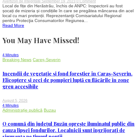
on
Avertizori de Integritate
September 19, 2023
0 Comment
Local
Local de fițe din Herăstrău, închis de ANPC: Inspectorii au fost
de
șocați de mizeria și condițiile în care se pregătea mâncarea din acel
fițe
local cu mari pretenții. Reprezentanţii Comisariatului Regional
din
pentru Protecţia Consumatorilor Regiunea...
Herăstrău,
Read More
închis
de
ANPC:
You May Have Missed!
Inspectorii
au
fost
șocați
4 Minutes
de
Breaking News
Careș-Severin
mizeria
și
condițiile
Incendii de vegetație și fond forestier în Caraș-Severin.
găsite
Elicoptere și zeci de pompieri luptă cu flăcările în zone
greu accesibile
August 5, 2026
4 Minutes
Administrație publică
Buzau
O comună din județul Buzău oprește iluminatul public din
cauza lipsei fondurilor. Localnicii sunt îngrijorați de
siguranța pe timpul nopții