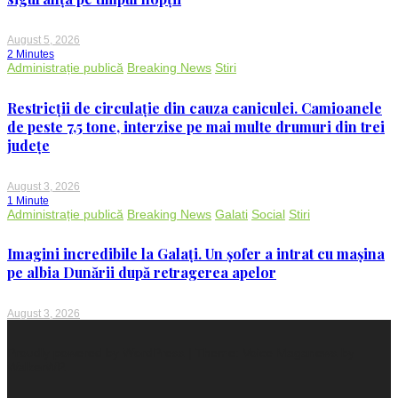
August 5, 2026
2 Minutes
Administrație publică
Breaking News
Stiri
Restricții de circulație din cauza caniculei. Camioanele
de peste 7,5 tone, interzise pe mai multe drumuri din trei
județe
August 3, 2026
1 Minute
Administrație publică
Breaking News
Galati
Social
Stiri
Imagini incredibile la Galați. Un șofer a intrat cu mașina
pe albia Dunării după retragerea apelor
August 3, 2026
Proudly powered by WordPress
|
Theme: Voice Maganews by
WalkerWP
.