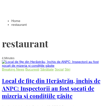
Home
restaurant
restaurant
4 Minutes
Breaking News
Bucuresti
Sănătate
Social
Stiri
Local de fițe din Herăstrău, închis de
ANPC: Inspectorii au fost șocați de
mizeria și condițiile găsite