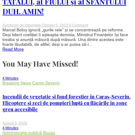
TATĂLUI, al FIULUI și al SFÂNTULUI
DUH. AMIN!
on
Avertizorii de Integritate
October 5, 2023
0 Comment
Dacă
Marcel Boloș ignoră „gurile rele” și se concentrează pe reforme.
voi
Deși liderii coeliției îi așteapta demisia, Ministrul Finanțelor își face
nu
treaba și anunță măsură după măsură. Una dintre acestea este
îl
foarte lăudabilă, de altfel, deși s-ar putea să-i...
vreți,
Read More
Boloș
vă
vrea.
You May Have Missed!
În
timp
ce
liderii
4 Minutes
Coaliției
Breaking News
Careș-Severin
îi
vor
capul,
Incendii de vegetație și fond forestier în Caraș-Severin.
Boloș
e
Elicoptere și zeci de pompieri luptă cu flăcările în zone
pus
greu accesibile
pe
REFORMĂ
în
numele
August 5, 2026
TATĂLUI,
4 Minutes
al
Administrație publică
Buzau
FIULUI