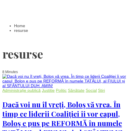
Home
resurse
resurse
8 Minutes
Administrație publică
Justitie
Politic
Sănătate
Social
Stiri
Dacă voi nu îl vreți, Boloș vă vrea. În
timp ce liderii Coaliției îi vor capul,
Boloș e pus pe REFORMĂ în numele