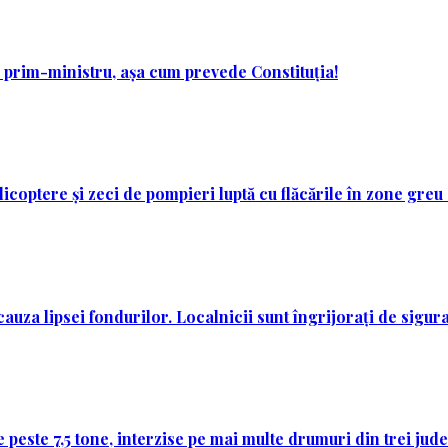
prim-ministru, așa cum prevede Constituția!
licoptere și zeci de pompieri luptă cu flăcările în zone greu
auza lipsei fondurilor. Localnicii sunt îngrijorați de sigura
 peste 7,5 tone, interzise pe mai multe drumuri din trei jud