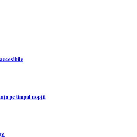
 accesibile
nța pe timpul nopții
ețe