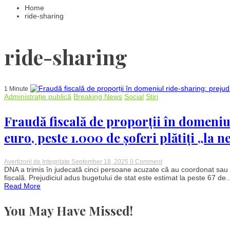
Home
ride-sharing
ride-sharing
1 Minute
Administrație publică
Breaking News
Social
Stiri
Fraudă fiscală de proporții în domeniu
euro, peste 1.000 de șoferi plătiți „la 
on
Avertizorii de Integritate
September 18, 2025
0 Comment
Fraudă
DNA a trimis în judecată cinci persoane acuzate că au coordonat sau 
fiscală
fiscală. Prejudiciul adus bugetului de stat este estimat la peste 67 de..
de
Read More
proporții
în
domeniul
You May Have Missed!
ride-
sharing:
prejudiciu