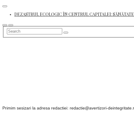
Skip
to
DEZASTRUL ECOLOGIC ÎN CENTRUL CAPITALEI: SĂNĂTATE
content
Primim sesizari la adresa redactiei: redactie@avertizori-deintegritate.