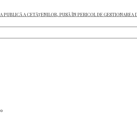
A PUBLICĂ A CETĂȚENILOR, PUSĂ ÎN PERICOL DE GESTIONAREA 
ro