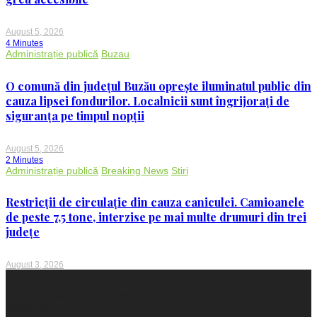
August 5, 2026
4 Minutes
Administrație publică
Buzau
O comună din județul Buzău oprește iluminatul public din
cauza lipsei fondurilor. Localnicii sunt îngrijorați de
siguranța pe timpul nopții
August 5, 2026
2 Minutes
Administrație publică
Breaking News
Stiri
Restricții de circulație din cauza caniculei. Camioanele
de peste 7,5 tone, interzise pe mai multe drumuri din trei
județe
August 3, 2026
Proudly powered by WordPress
|
Theme: Voice Maganews by
WalkerWP
.