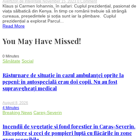
on
Avertizori de Integritate
November 15, 2023
0 Comment
Klaus
Klaus și Carmen Iohannis, în safari: Cuplul prezidențial, pasionat de
și
viața sălbatică din Kenya. În timp ce românii trebuie să strângă
Carmen
cureaua, președintele și soția sunt iar la plimbare. Cuplul
Iohannis,
prezidențial a explorat Parcul...
în
Read More
safari:
Cuplul
prezidențial,
You May Have Missed!
pasionat
de
viața
sălbatică
0 Minutes
din
Sănătate
Social
Kenya
Răsturnare de situație în cazul ambulanței oprite la
pepeni: în autospecială erau doi copii. Nu au fost
supravegheați medical
August 8, 2026
4 Minutes
Breaking News
Careș-Severin
Incendii de vegetație și fond forestier în Caraș-Severin.
Elicoptere și zeci de pompieri luptă cu flăcările în zone
greu accesibile