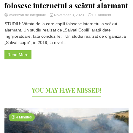
folosesc internetul a scăzut alarmant
on
Avertizori de Integritate
November 3, 2023
0 Comment
STUDIU:
STUDIU: Vârsta de la care copiii folosesc internetul a scăzut
Vârsta
alarmant. Un studiu realizat de „Salvați Copiii” arată date
de
îngrijiorătoare. Iată concluziile: Un studiu realizat de organizația
la
care
„Salvați copiii”, în 2019, la nivel...
copiii
folosesc
Read More
internetul
a
scăzut
alarmant
YOU MAY HAVE MISSED!
4 Minutes