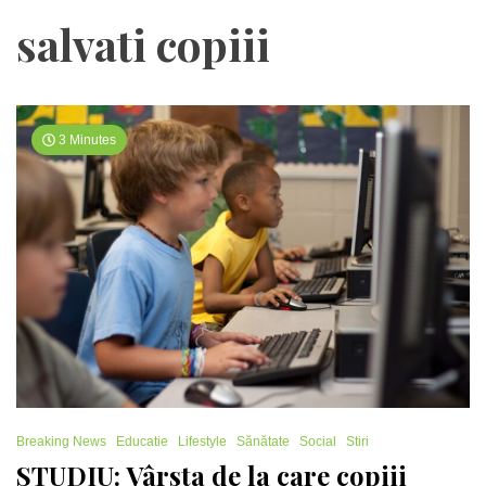
salvati copiii
3 Minutes
Breaking News
Educatie
Lifestyle
Sănătate
Social
Stiri
STUDIU: Vârsta de la care copiii