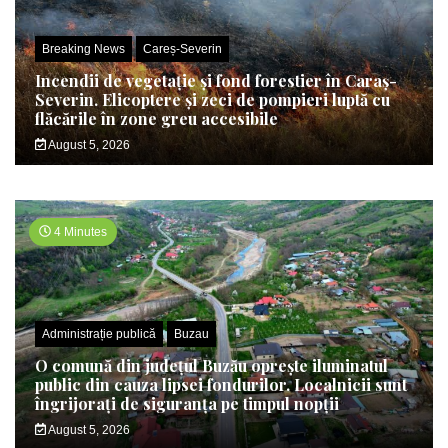
Breaking News
Careș-Severin
Incendii de vegetație și fond forestier în Caraș-
Severin. Elicoptere și zeci de pompieri luptă cu
flăcările în zone greu accesibile
August 5, 2026
4 Minutes
Administrație publică
Buzau
O comună din județul Buzău oprește iluminatul
public din cauza lipsei fondurilor. Localnicii sunt
îngrijorați de siguranța pe timpul nopții
August 5, 2026