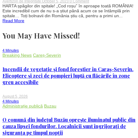
on
Avertizori de Integritate
October 5, 2023
0 Comment
HARTA
HARTA șpăgilor din spitale! „Cod roșu” în aproape toată ROMÂNIA!
șpăgilor
Este incredibil cum de nu s-a știut până acum ce se întâmplă prin
din
spitale… Toți bolnavii din România știu că, pentru a primi un...
spitale!
Read More
„Cod
roșu”
în
You May Have Missed!
aproape
toată
ROMÂNIA!
Cine
4 Minutes
e
Breaking News
Careș-Severin
pe
primul
loc
Incendii de vegetație și fond forestier în Caraș-Severin.
Elicoptere și zeci de pompieri luptă cu flăcările în zone
greu accesibile
August 5, 2026
4 Minutes
Administrație publică
Buzau
O comună din județul Buzău oprește iluminatul public din
cauza lipsei fondurilor. Localnicii sunt îngrijorați de
siguranța pe timpul nopții