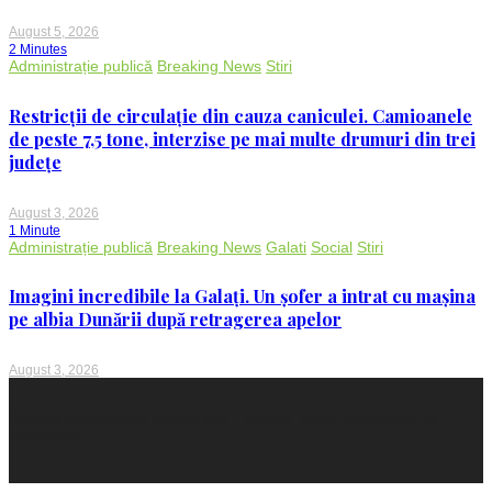
August 5, 2026
2 Minutes
Administrație publică
Breaking News
Stiri
Restricții de circulație din cauza caniculei. Camioanele
de peste 7,5 tone, interzise pe mai multe drumuri din trei
județe
August 3, 2026
1 Minute
Administrație publică
Breaking News
Galati
Social
Stiri
Imagini incredibile la Galați. Un șofer a intrat cu mașina
pe albia Dunării după retragerea apelor
August 3, 2026
Proudly powered by WordPress
|
Theme: Voice Maganews by
WalkerWP
.