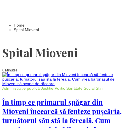
Home
Spital Mioveni
Spital Mioveni
6 Minutes
Administrație publică
Justitie
Politic
Sănătate
Social
Stiri
În timp ce primarul șpăgar din
Mioveni încearcă să fenteze pușcăria,
turnătorul său stă la fereală. Cum