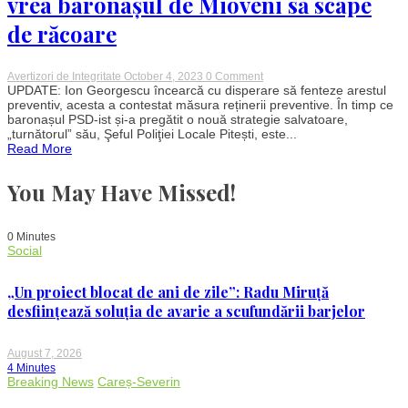
vrea baronașul de Mioveni să scape
de răcoare
on
Avertizori de Integritate
October 4, 2023
0 Comment
În
UPDATE: Ion Georgescu încearcă cu disperare să fenteze arestul
timp
preventiv, acesta a contestat măsura reținerii preventive. În timp ce
ce
baronașul PSD-ist și-a pregătit o nouă strategie salvatoare,
primarul
„turnătorul” său, Şeful Poliţiei Locale Pitești, este...
șpăgar
Read More
din
Mioveni
încearcă
You May Have Missed!
să
fenteze
pușcăria,
turnătorul
0 Minutes
său
Social
stă
la
fereală.
„Un proiect blocat de ani de zile”: Radu Miruță
Cum
vrea
desființează soluția de avarie a scufundării barjelor
baronașul
de
Mioveni
August 7, 2026
să
4 Minutes
scape
Breaking News
Careș-Severin
de
răcoare