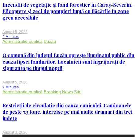
Incendii de vegetație și fond forestier în Caraș-Severin.
Elicoptere și zeci de pompieri luptă cu flăcările în zone
greu accesibile
August 5, 2026
4 Minutes
Administrație publică
Buzau
O comună din județul Buzău oprește iluminatul public din
cauza lipsei fondurilor. Localnicii sunt îngrijorați de
siguranța pe timpul nopții
August 5, 2026
2 Minutes
Administrație publică
Breaking News
Stiri
Restricții de circulație din cauza caniculei. Camioanele
de peste 7,5 tone, interzise pe mai multe drumuri din trei
județe
August 3, 2026