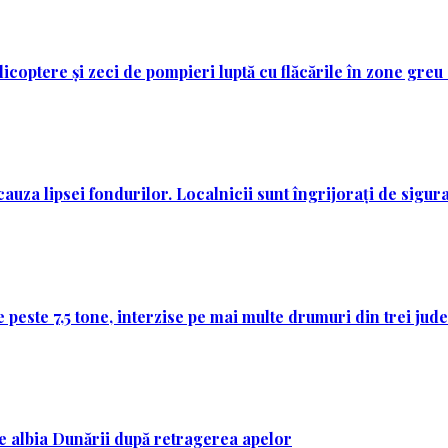
licoptere și zeci de pompieri luptă cu flăcările în zone greu
auza lipsei fondurilor. Localnicii sunt îngrijorați de sigura
 peste 7,5 tone, interzise pe mai multe drumuri din trei jud
 pe albia Dunării după retragerea apelor