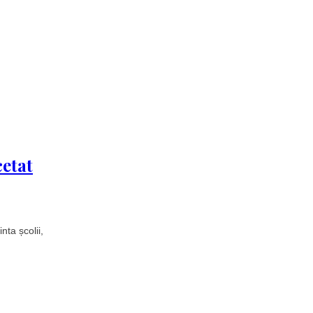
cetat
nta școlii,