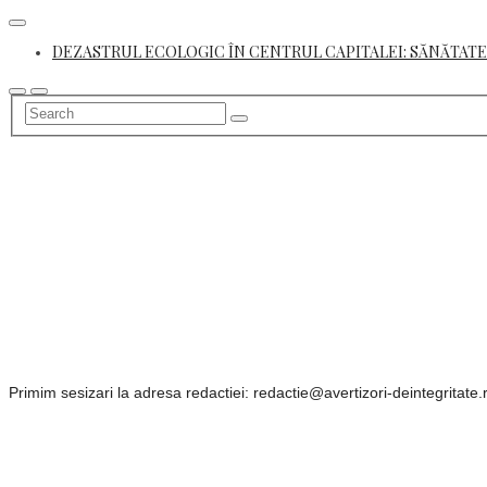
Skip
to
DEZASTRUL ECOLOGIC ÎN CENTRUL CAPITALEI: SĂNĂTATE
content
Primim sesizari la adresa redactiei: redactie@avertizori-deintegritate.