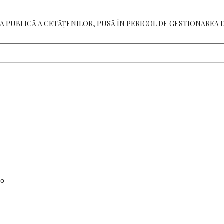
A PUBLICĂ A CETĂȚENILOR, PUSĂ ÎN PERICOL DE GESTIONAREA 
ro