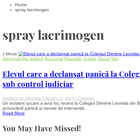
Home
spray lacrimogen
spray lacrimogen
1 Minute
Administrație publică
Bucuresti
Educatie
Justitie
Social
Stiri
Elevul care a declanșat panică la Coleg
sub control judiciar
on
Avertizori de Integritate
February 13, 2024
0 Comment
Elevul
Un incident șocant a avut loc recent la Colegiul Dimitrie Leonida din Bu
care
provocând panică și nevoie de intervenție...
a
Read More
declanșat
panică
la
You May Have Missed!
Colegiul
Dimitrie
Leonida