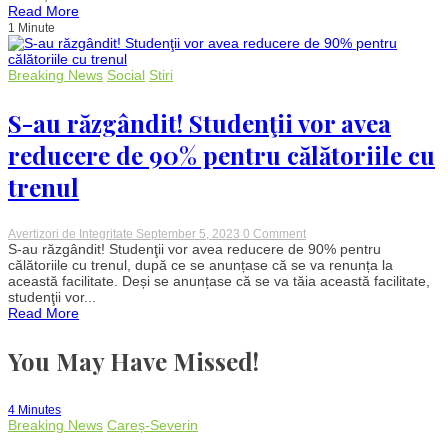
Claudiu
Read More
Chindriş,
1 Minute
schimbat
din
funcție
după
Breaking News
Social
Stiri
scandalul
mâncării
cu
S-au răzgândit! Studenţii vor avea
viermi
primite
reducere de 90% pentru călătoriile cu
de
studenți
trenul
on
Avertizori de Integritate
September 5, 2023
0 Comment
S-
S-au răzgândit! Studenţii vor avea reducere de 90% pentru
au
călătoriile cu trenul, după ce se anunțase că se va renunța la
răzgândit!
această facilitate. Deși se anunțase că se va tăia această facilitate,
Studenţii
studenţii vor...
vor
Read More
avea
reducere
de
You May Have Missed!
90%
pentru
călătoriile
cu
4 Minutes
trenul
Breaking News
Careș-Severin