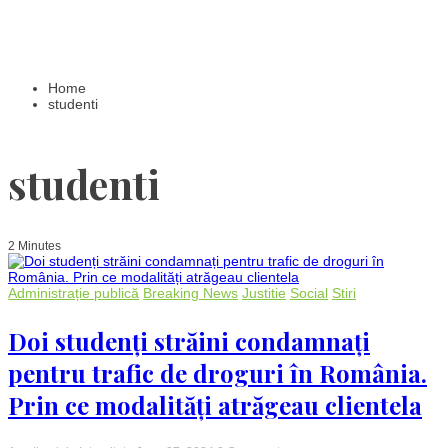
Home
studenti
studenti
2 Minutes
Administrație publică
Breaking News
Justitie
Social
Stiri
Doi studenți străini condamnați
pentru trafic de droguri în România.
Prin ce modalități atrăgeau clientela