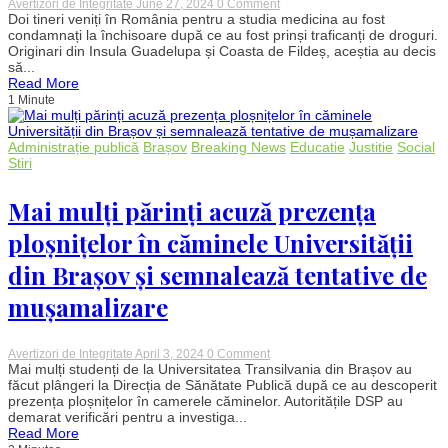
on
Avertizori de Integritate
June 27, 2024
0 Comment
Doi
Doi tineri veniți în România pentru a studia medicina au fost
studenți
condamnați la închisoare după ce au fost prinși traficanți de droguri.
străini
Originari din Insula Guadelupa și Coasta de Fildeș, aceștia au decis
condamnați
să...
pentru
Read More
trafic
1 Minute
de
droguri
în
România.
Administrație publică
Brașov
Breaking News
Educatie
Justitie
Social
Prin
Stiri
ce
modalități
atrăgeau
Mai mulți părinți acuză prezența
clientela
ploșnițelor în căminele Universității
din Brașov și semnalează tentative de
mușamalizare
on
Avertizori de Integritate
April 3, 2024
0 Comment
Mai
Mai mulți studenți de la Universitatea Transilvania din Brașov au
mulți
făcut plângeri la Direcția de Sănătate Publică după ce au descoperit
părinți
prezența ploșnițelor în camerele căminelor. Autoritățile DSP au
acuză
demarat verificări pentru a investiga...
prezența
Read More
ploșnițelor