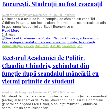
București. Studenții au fost evacuați!
on
Avertizori de Integritate
November 27, 2023
0 Comment
Incendiu
Un incendiu a avut loc la un complex de cămine din zona Tei.
puternic
Clădirea în care a luat foc o saltea, în urma unui scurtcircuit, se afla
la
în gestiunea Academiei de Studii Economice și...
căminul
Read More
Facultății
2 Minutes
de
Construcții
din
București.
Administrație publică
Bucuresti
Justitie
Sănătate
Stiri
Studenții
au
Rectorul Academiei de Poliție,
fost
evacuați!
Claudiu Chindriş, schimbat din
funcție după scandalul mâncării cu
viermi primite de studenți
on
Avertizori de Integritate
November 27, 2023
0 Comment
Rectorul
Ministerul de Interne a decis împuternicirea în funcţia de comandant
Academiei
(rector) al Academiei de Poliţie „Alexandru Ioan Cuza” a domnului
de
general de brigadă Liviu Uzlău, a anunţat ministerul, duminică
Poliție,
seara, într-un comunicat oficial. ...