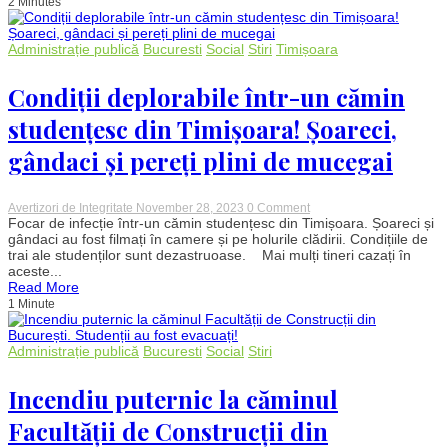
2 Minutes
în
căminele
Universității
din
Administrație publică
Bucuresti
Social
Stiri
Timișoara
Brașov
și
semnalează
Condiții deplorabile într-un cămin
tentative
de
studențesc din Timișoara! Șoareci,
mușamalizare
gândaci și pereți plini de mucegai
on
Avertizori de Integritate
November 28, 2023
0 Comment
Condiții
Focar de infecție într-un cămin studențesc din Timișoara. Șoareci și
deplorabile
gândaci au fost filmați în camere și pe holurile clădirii. Condițiile de
într-
trai ale studenților sunt dezastruoase. Mai mulți tineri cazați în
un
aceste...
cămin
Read More
studențesc
1 Minute
din
Timișoara!
Șoareci,
gândaci
Administrație publică
Bucuresti
Social
Stiri
și
pereți
plini
Incendiu puternic la căminul
de
mucegai
Facultății de Construcții din