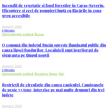
Incendii de vegetație și fond forestier în Caraș-Severin.
Elicoptere și zeci de pompieri luptă cu flăcările în zone
greu accesibile
August 5, 2026
4 Minutes
Administrație publică
Buzau
O comună din județul Buzău oprește iluminatul public din
cauza lipsei fondurilor. Localnicii sunt îngrijorați de
siguranța pe timpul nopții
August 5, 2026
2 Minutes
Administrație publică
Breaking News
Stiri
Restricții de circulație din cauza caniculei. Camioanele
de peste 7,5 tone, interzise pe mai multe drumuri din trei
județe
August 3, 2026