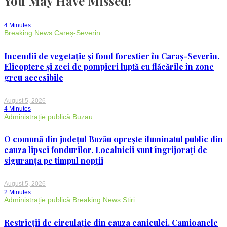
You May Have Missed!
accidentului
de
la
Popești
4 Minutes
Leordeni
Breaking News
Careș-Severin
vrea
clemență!
Băut
Incendii de vegetație și fond forestier în Caraș-Severin.
și
drogat,
Elicoptere și zeci de pompieri luptă cu flăcările în zone
a
greu accesibile
omorât
o
femeie
chiar
August 5, 2026
de
4 Minutes
ziua
Administrație publică
Buzau
ei
O comună din județul Buzău oprește iluminatul public din
cauza lipsei fondurilor. Localnicii sunt îngrijorați de
siguranța pe timpul nopții
August 5, 2026
2 Minutes
Administrație publică
Breaking News
Stiri
Restricții de circulație din cauza caniculei. Camioanele