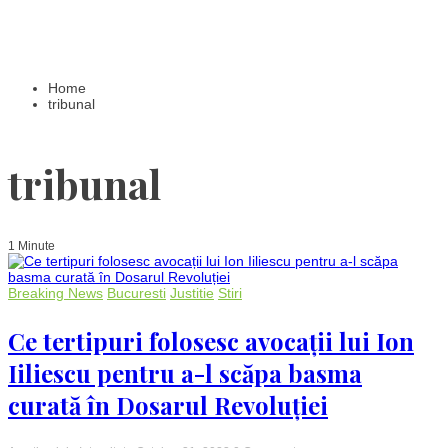
Home
tribunal
tribunal
1 Minute
Breaking News
Bucuresti
Justitie
Stiri
Ce tertipuri folosesc avocații lui Ion
Iiliescu pentru a-l scăpa basma
curată în Dosarul Revoluției