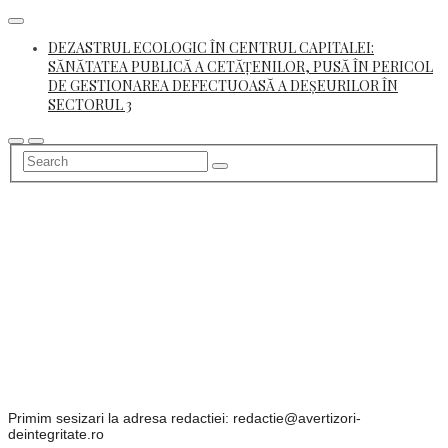
Skip
to
DEZASTRUL ECOLOGIC ÎN CENTRUL CAPITALEI:
content
SĂNĂTATEA PUBLICĂ A CETĂȚENILOR, PUSĂ ÎN PERICOL
DE GESTIONAREA DEFECTUOASĂ A DEȘEURILOR ÎN
SECTORUL 3
Primim sesizari la adresa redactiei: redactie@avertizori-
deintegritate.ro