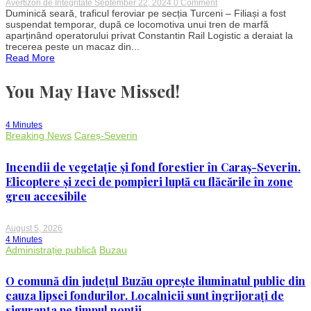
on
Avertizori de Integritate
September 22, 2024
0 Comment
Trafic
Duminică seară, traficul feroviar pe secția Turceni – Filiași a fost
feroviar
suspendat temporar, după ce locomotiva unui tren de marfă
oprit
aparținând operatorului privat Constantin Rail Logistic a deraiat la
între
trecerea peste un macaz din...
Turceni
Read More
și
Filiași
din
You May Have Missed!
cauza
deraierii
unei
locomotive
4 Minutes
Breaking News
Careș-Severin
Incendii de vegetație și fond forestier în Caraș-Severin.
Elicoptere și zeci de pompieri luptă cu flăcările în zone
greu accesibile
August 5, 2026
4 Minutes
Administrație publică
Buzau
O comună din județul Buzău oprește iluminatul public din
cauza lipsei fondurilor. Localnicii sunt îngrijorați de
siguranța pe timpul nopții