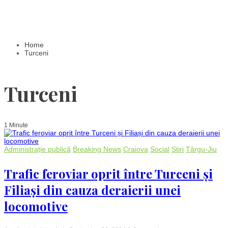
Home
Turceni
Turceni
1 Minute
Administrație publică
Breaking News
Craiova
Social
Stiri
Târgu-Jiu
Trafic feroviar oprit între Turceni și
Filiași din cauza deraierii unei
locomotive