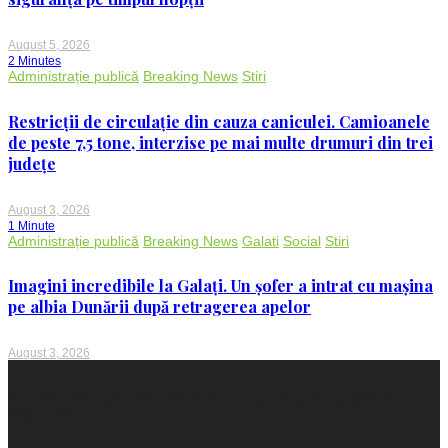
August 5, 2026
2 Minutes
Administrație publică
Breaking News
Stiri
Restricții de circulație din cauza caniculei. Camioanele
de peste 7,5 tone, interzise pe mai multe drumuri din trei
județe
August 3, 2026
1 Minute
Administrație publică
Breaking News
Galati
Social
Stiri
Imagini incredibile la Galați. Un șofer a intrat cu mașina
pe albia Dunării după retragerea apelor
August 3, 2026
Proudly powered by WordPress
|
Theme: Voice Maganews by
WalkerWP
.