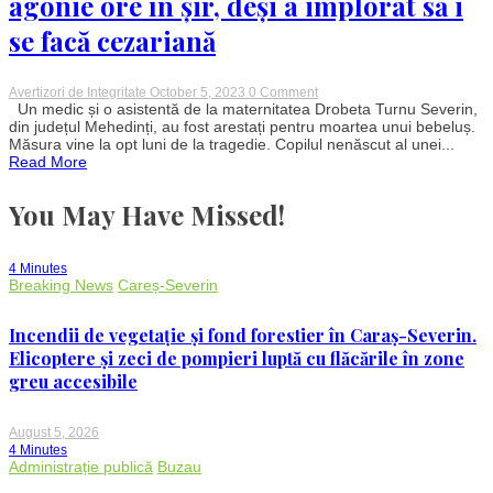
agonie ore în șir, deși a implorat să i
se facă cezariană
on
Avertizori de Integritate
October 5, 2023
0 Comment
Medic
Un medic și o asistentă de la maternitatea Drobeta Turnu Severin,
și
din județul Mehedinți, au fost arestați pentru moartea unui bebeluș.
asistentă
Măsura vine la opt luni de la tragedie. Copilul nenăscut al unei...
reținuți
Read More
după
ce
un
You May Have Missed!
bebeluș
a
murit
la
4 Minutes
o
Breaking News
Careș-Severin
maternitate
din
Mehedinți.
Incendii de vegetație și fond forestier în Caraș-Severin.
Gravida
a
Elicoptere și zeci de pompieri luptă cu flăcările în zone
fost
greu accesibile
lăsată
în
agonie
ore
August 5, 2026
în
4 Minutes
șir,
Administrație publică
Buzau
deși
a