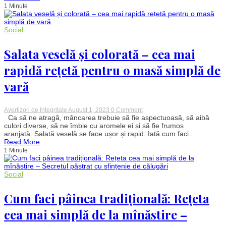
1 Minute
cu
verile
tot
mai
Social
toride
Salata veselă și colorată – cea mai
rapidă rețetă pentru o masă simplă de
vară
on
Avertizori de Integritate
August 1, 2023
0 Comment
Salata
Ca să ne atragă, mâncarea trebuie să fie aspectuoasă, să aibă
veselă
culori diverse, să ne îmbie cu aromele ei și să fie frumos
și
aranjată. Salată veselă se face ușor și rapid. Iată cum faci...
colorată
Read More
–
1 Minute
cea
mai
rapidă
rețetă
Social
pentru
o
Cum faci pâinea tradițională: Rețeta
masă
simplă
de
cea mai simplă de la mînăstire –
vară