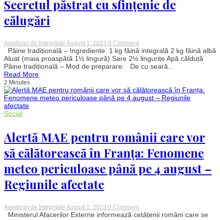
Secretul păstrat cu sfințenie de
călugări
on
Avertizori de Integritate
August 1, 2023
0 Comment
Cum
Pâine tradițională – Ingrediente: 1 kg făină integrală 2 kg făină albă
faci
Aluat (maia proaspătă 1½ lingură) Sare 2½ lingurițe Apă călduță
pâinea
Pâine tradițională – Mod de preparare: De cu seară...
tradițională:
Read More
Rețeta
2 Minutes
cea
mai
simplă
de
la
Social
mînăstire
–
Secretul
Alertă MAE pentru românii care vor
păstrat
cu
să călătorească în Franța: Fenomene
sfințenie
de
meteo periculoase până pe 4 august –
călugări
Regiunile afectate
on
Avertizori de Integritate
August 1, 2023
0 Comment
Alertă
Ministerul Afacerilor Externe informează cetățenii români care se