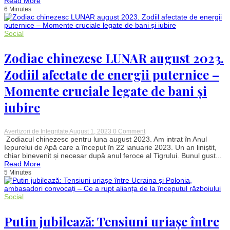
Read More
l
6 Minutes
vezi
în
imagine
te
Social
definește
–
Este
Zodiac chinezesc LUNAR august 2023.
calitatea
cea
Zodiil afectate de energii puternice –
mai
importantă
Momente cruciale legate de bani și
sau
defectul
iubire
tău
major
on
Avertizori de Integritate
August 1, 2023
0 Comment
Zodiac
Zodiacul chinezesc pentru luna august 2023. Am intrat în Anul
chinezesc
Iepurelui de Apă care a început în 22 ianuarie 2023. Un an liniștit,
LUNAR
chiar binevenit și necesar după anul feroce al Tigrului. Bunul gust...
august
Read More
2023.
5 Minutes
Zodiil
afectate
de
energii
Social
puternice
–
Putin jubilează: Tensiuni uriașe între
Momente
cruciale