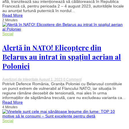
MAE
află, tranzitează sau intenționează să călătorească în Republica
pentru
Franceză că, pentru perioada 2 – 4 august 2023, autoritățile locale
românii
au anunțat furtună puternică în nordul...
care
Read More
vor
2 Minutes
să
călătorească
în
Franța:
Social
Fenomene
meteo
periculoase
Alertă în NATO! Elicoptere din
până
pe
Belarus au intrat în spațiul aerian al
4
august
Poloniei
–
Regiunile
afectate
on
Avertizori de Integritate
August 1, 2023
0 Comment
Alertă
Potrivit Defence România, Granița Poloniei cu Belarusul constituie
în
un punct extrem de vulnerabil al Flancului NATO, iar situația în
NATO!
regiune rămâne deosebit de tensionată, mai ales în urma
Elicoptere
informațiilor de săptămâna trecută, care nu excludeau varianta ca...
din
Read More
Belarus
4 Minutes
au
intrat
în
spațiul
Social
aerian
al