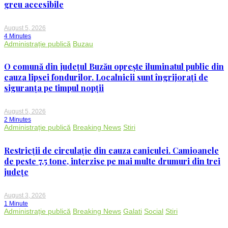
greu accesibile
August 5, 2026
4 Minutes
Administrație publică
Buzau
O comună din județul Buzău oprește iluminatul public din
cauza lipsei fondurilor. Localnicii sunt îngrijorați de
siguranța pe timpul nopții
August 5, 2026
2 Minutes
Administrație publică
Breaking News
Stiri
Restricții de circulație din cauza caniculei. Camioanele
de peste 7,5 tone, interzise pe mai multe drumuri din trei
județe
August 3, 2026
1 Minute
Administrație publică
Breaking News
Galati
Social
Stiri