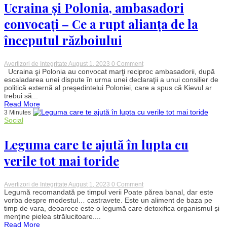
legate
Ucraina și Polonia, ambasadori
de
bani
convocați – Ce a rupt alianța de la
și
iubire
începutul războiului
on
Avertizori de Integritate
August 1, 2023
0 Comment
Putin
Ucraina şi Polonia au convocat marţi reciproc ambasadorii, după
jubilează:
escaladarea unei dispute în urma unei declaraţii a unui consilier de
Tensiuni
politică externă al preşedintelui Poloniei, care a spus că Kievul ar
uriașe
trebui să...
între
Read More
Ucraina
3 Minutes
și
Social
Polonia,
ambasadori
convocați
Leguma care te ajută în lupta cu
–
Ce
a
verile tot mai toride
rupt
alianța
de
la
on
Avertizori de Integritate
August 1, 2023
0 Comment
începutul
Leguma
Legumă recomandată pe timpul verii Poate părea banal, dar este
războiului
care
vorba despre modestul… castravete. Este un aliment de baza pe
te
timp de vara, deoarece este o legumă care detoxifica organismul și
ajută
menține pielea strălucitoare....
în
Read More
lupta