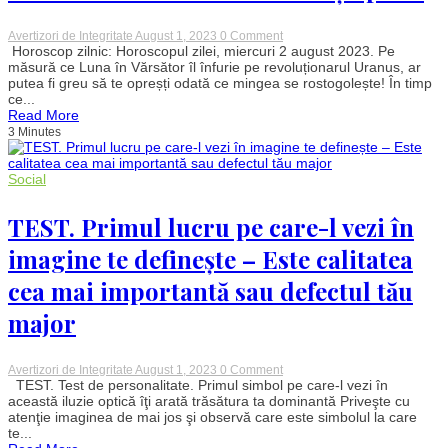
on
Avertizori de Integritate
August 1, 2023
0 Comment
Horoscop
Horoscop zilnic: Horoscopul zilei, miercuri 2 august 2023. Pe
2
măsură ce Luna în Vărsător îl înfurie pe revoluționarul Uranus, ar
august.
putea fi greu să te opreșți odată ce mingea se rostogolește! În timp
Schimbările
ce...
profunde
Read More
dau
3 Minutes
buzna
–
4
zodii
Social
au
parte
de
TEST. Primul lucru pe care-l vezi în
transformări
radicale
imagine te definește – Este calitatea
neașteptate
cea mai importantă sau defectul tău
major
on
Avertizori de Integritate
August 1, 2023
0 Comment
TEST.
TEST. Test de personalitate. Primul simbol pe care-l vezi în
Primul
această iluzie optică îţi arată trăsătura ta dominantă Priveşte cu
lucru
atenţie imaginea de mai jos şi observă care este simbolul la care
pe
te...
care-