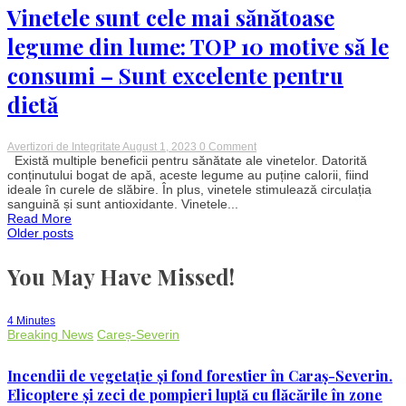
Poloniei
Vinetele sunt cele mai sănătoase
legume din lume: TOP 10 motive să le
consumi – Sunt excelente pentru
dietă
on
Avertizori de Integritate
August 1, 2023
0 Comment
Vinetele
Există multiple beneficii pentru sănătate ale vinetelor. Datorită
sunt
conținutului bogat de apă, aceste legume au puține calorii, fiind
cele
ideale în curele de slăbire. În plus, vinetele stimulează circulația
mai
sanguină și sunt antioxidante. Vinetele...
sănătoase
Read More
legume
Posts
Older posts
din
lume:
TOP
You May Have Missed!
navigation
10
motive
să
le
4 Minutes
consumi
Breaking News
Careș-Severin
–
Sunt
excelente
Incendii de vegetație și fond forestier în Caraș-Severin.
pentru
dietă
Elicoptere și zeci de pompieri luptă cu flăcările în zone