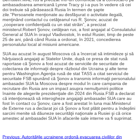
ambasadoarea americană Lynne Tracy şi i-a pus în vedere că cei
doi trebuie să părăsească Rusia în termen de şapte
zile.”Persoanele menţionate au desfăşurat o activitate ilegală,
menţinând contactul cu cetăţeanul rus R. Şonov, acuzat de
„cooperare confidenţială cu un stat străin”, a precizat
ministerul.Robert Şonov, cetăţean rus, a fost angajat al Consulatului
General al SUA în oraşul Vladivostok, în estul Rusiei, timp de peste
25 de ani, până când Rusia a ordonat, în 2021, concedierea
personalului local al misiunii americane.
SUA au acuzat în august Moscova că a încercat să intimideze şi să
hărţuiască angajaţi ai Statelor Unite, după ce presa de stat rusă
raportase că Şonov a fost acuzat de serviciile de securitate de
colectarea de informaţii despre războiul din Ucraina şi alte teme
pentru Washington.Agenţia rusă de stat TASS a citat serviciul de
securitate FSB spunând că Şonov a transmis informaţii personalului
ambasadei SUA la Moscova despre modul în care campania de
recrutare din Rusia are un impact asupra nemulţumirii politice
înainte de alegerile prezidenţiale din 2024 din Rusia.FSB a declarat
că intenţionează să interogheze angajaţii ambasadei SUA care au
fost în contact cu Şonov, care a fost arestat în luna mai.Ministerul
de Externe rus a declarat joi că Şonov a fost plătit pentru a îndeplini
sarcini menite să dăuneze securităţii naţionale a Rusiei şi că orice
amestec al ambasadei SUA în afacerile sale interne va fi suprimat.
Previous:
Autoritățile ucrainene ordonă evacuarea civililor din