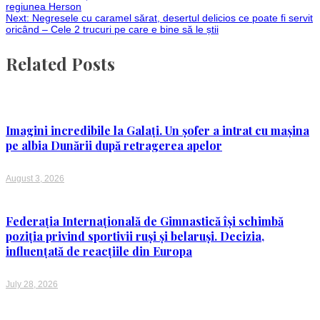
Post
regiunea Herson
Next:
Negresele cu caramel sărat, desertul delicios ce poate fi servit
navigation
oricând – Cele 2 trucuri pe care e bine să le știi
Related Posts
Imagini incredibile la Galați. Un șofer a intrat cu mașina
pe albia Dunării după retragerea apelor
August 3, 2026
Federația Internațională de Gimnastică își schimbă
poziția privind sportivii ruși și belaruși. Decizia,
influențată de reacțiile din Europa
July 28, 2026