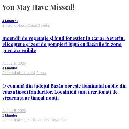
You May Have Missed!
4 Minutes
Breaking News
Careș-Severin
Incendii de vegetație și fond forestier în Caraș-Severin.
Elicoptere și zeci de pompieri luptă cu flăcările în zone
greu accesibile
August 5, 2026
4 Minutes
Administrație publică
Buzau
O comună din județul Buzău oprește iluminatul public din
cauza lipsei fondurilor. Localnicii sunt îngrijorați de
siguranța pe timpul nopții
August 5, 2026
2 Minutes
Administrație publică
Breaking News
Stiri