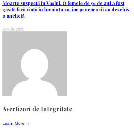
Moarte suspectă în Vaslui. O femeie de 91 de ani a fost
găsită fără viață în locuința sa, iar procurorii au deschis
o anchetă
July 28, 2026
Avertizori de Integritate
Learn More →