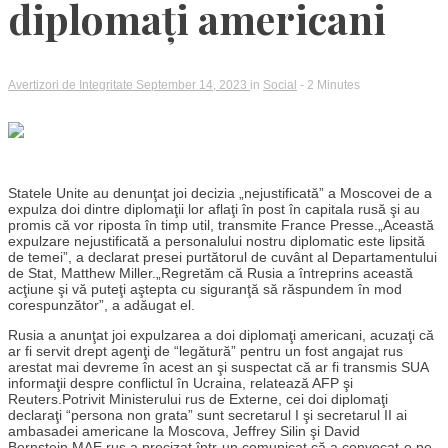
diplomați americani
Avertizori de Integritate
September 14, 2023
in
Social
- 2 Minutes
Statele Unite au denunţat joi decizia „nejustificată” a Moscovei de a
expulza doi dintre diplomaţii lor aflaţi în post în capitala rusă şi au
promis că vor riposta în timp util, transmite France Presse.„Această
expulzare nejustificată a personalului nostru diplomatic este lipsită
de temei”, a declarat presei purtătorul de cuvânt al Departamentului
de Stat, Matthew Miller.„Regretăm că Rusia a întreprins această
acţiune şi vă puteţi aştepta cu siguranţă să răspundem în mod
corespunzător”, a adăugat el.
Rusia a anunţat joi expulzarea a doi diplomaţi americani, acuzaţi că
ar fi servit drept agenţi de “legătură” pentru un fost angajat rus
arestat mai devreme în acest an şi suspectat că ar fi transmis SUA
informaţii despre conflictul în Ucraina, relatează AFP şi
Reuters.Potrivit Ministerului rus de Externe, cei doi diplomaţi
declaraţi “persona non grata” sunt secretarul I şi secretarul II ai
ambasadei americane la Moscova, Jeffrey Silin şi David
Bernstein.MAE rus a precizat într-un comunicat că a convocat-o pe